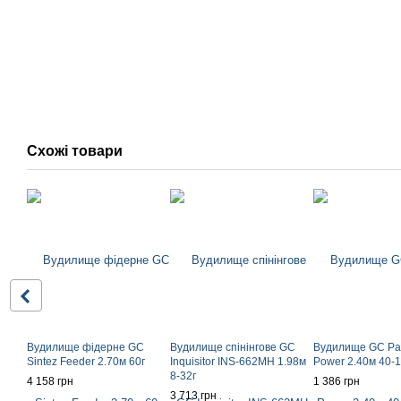
Схожі товари
Вудилище фідерне GC
Вудилище спінінгове GC
Вудилище GC Pa
Sintez Feeder 2.70м 60г
Inquisitor INS-662MH 1.98м
Power 2.40м 40-1
8-32г
4 158 грн
1 386 грн
3 713 грн