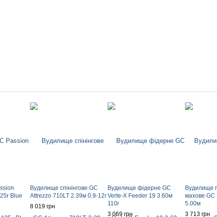
ssion
Вудилище спінінгове GC
Вудилище фідерне GC
Вудилище 
25г Blue
Attrezzo 710LT 2.39м 0.9-12г
Verte-X Feeder 19 3.60м
махове GC 
110г
5.00м
8 019 грн
3 069 грн
3 713 грн