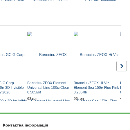
C G.Carp
Волосінь ZEOX Element
Волосінь ZEOX Hi-Viz
Волос
м 3D Invisible
Universal Line 100м Clear
Element Sea 150м Fluo Pink
Leade
W 2026
0.505мм
0.285мм
0.128
62 грн
96 грн
47 гр
Контактна інформація