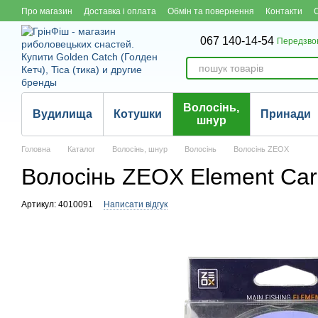
Перейти до основного контенту
Про магазин
Доставка і оплата
Обмін та повернення
Контакти
067 140-14-54
Передзво
Волосінь,
Вудилища
Котушки
Принади
шнур
Головна
Каталог
Волосінь, шнур
Волосінь
Волосінь ZEOX
Волосінь ZEOX Element Car
Артикул: 4010091
Написати відгук