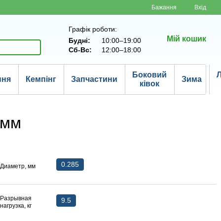
Бажання
Вхід
Графік роботи:
Мій кошик
Будні:
10:00–19:00
Сб-Вс:
12:00–18:00
Боковий
Л
ння
Кемпінг
Запчастини
Зима
ківок
5мм
0.285
Диаметр, мм
Разрывная
9.5
нагрузка, кг