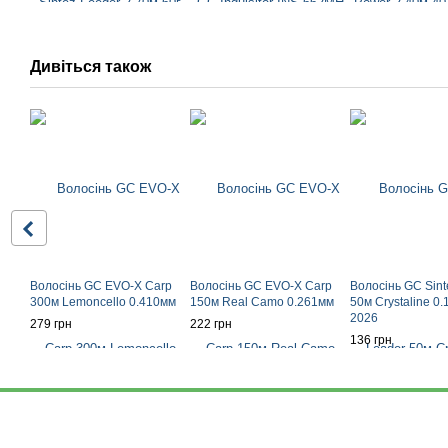
Дивіться також
Волосінь GC EVO-X Carp
Волосінь GC EVO-X Carp
Волосінь GC Sint
300м Lemoncello 0.410мм
150м Real Camo 0.261мм
50м Crystaline 
2026
279 грн
222 грн
136 грн