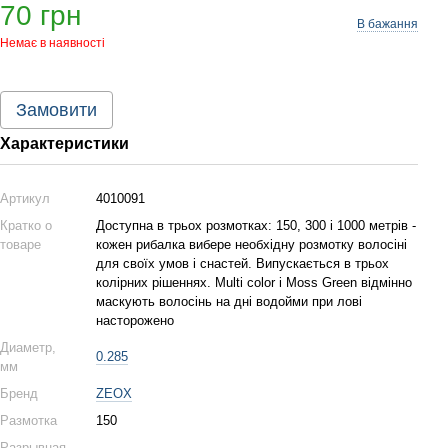
70 грн
В бажання
Немає в наявності
Замовити
Характеристики
Артикул
4010091
Кратко о
Доступна в трьох розмотках: 150, 300 і 1000 метрів -
товаре
кожен рибалка вибере необхідну розмотку волосіні
для своїх умов і снастей. Випускається в трьох
колірних рішеннях. Multi color і Moss Green відмінно
маскують волосінь на дні водойми при лові
насторожено
Диаметр,
0.285
мм
Бренд
ZEOX
Размотка
150
Разрывная