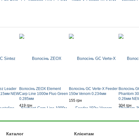
ez Leader
Волосінь ZEOX Element
Волосінь GC Verte-X Feeder
Волосінь G
0.115мм NEW
Carp Line 1000м Fluo Green
150м Venom 0.234мм
Phantom 300
0.285мм
0.26мм NE
155 грн
419 грн
304 грн
Каталог
Клієнтам