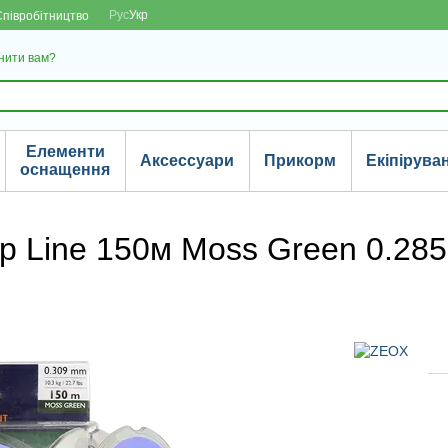
Рус
Укр
Співробітництво
нити вам?
Елементи
Аксессуари
Прикорм
Екіпірува
оснащення
p Line 150м Moss Green 0.28