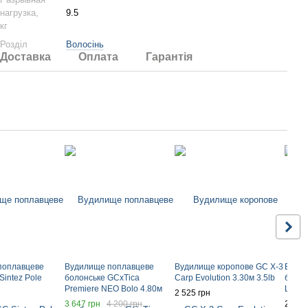
нагрузка,
9.5
кг
Розділ
Волосінь
Доставка
Оплата
Гарантія
поплавцеве
Вудилище поплавцеве
Вудилище коропове GC X-3
Вуди
Sintez Pole
болонське GCxTica
Carp Evolution 3.30м 3.5lb
болон
Premiere NEO Bolo 4.80м
Legen
2 525 грн
30-60г
3 647 грн
4 200 грн
2 336