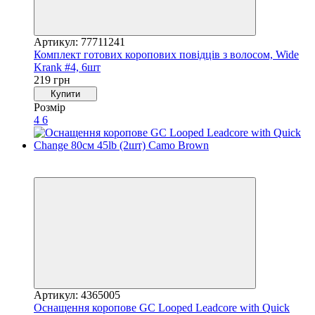
Артикул: 77711241
Комплект готових коропових повідців з волосом, Wide
Krank #4, 6шт
219 грн
Купити
Розмір
4
6
4
4
Артикул: 4365005
Оснащення коропове GC Looped Leadcore with Quick