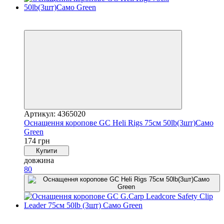
4
4
Артикул: 4365020
Оснащення коропове GC Heli Rigs 75см 50lb(3шт)Caмo
Green
174 грн
Купити
довжина
80
4
4