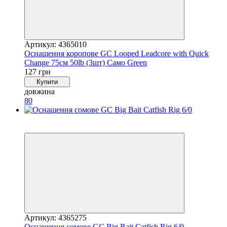
Артикул: 4365010
Оснащення коропове GC Looped Leadcore with Quick
Change 75см 50lb (3шт) Caмo Green
127 грн
Купити
довжина
80
4
4
Артикул: 4365275
Оснащення сомове GC Big Bait Catfish Rig 6/0