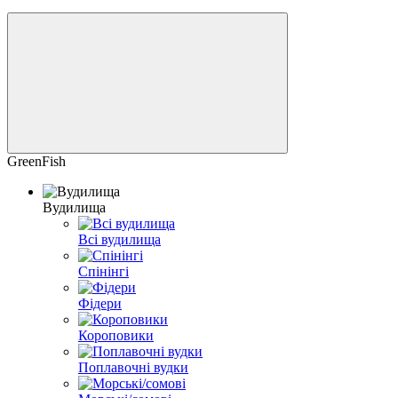
GreenFish
Вудилища
Всі вудилища
Спінінгі
Фідери
Короповики
Поплавочні вудки