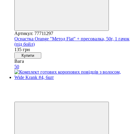
Артикул: 77711297
Оснастка Orange "Метод Flat" + пресовалка, 50г, 1 гачок
(під бойл)
135 грн
Купити
Вага
50
Новинка
Хіт
4
4