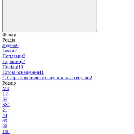
Фільтр
Розділ
Лідкор
6
Гачки
2
Поплавки
3
Годівниці
2
Повідці
10
Готові оснащення
41
G.Carp - коропове оснащення та аксесуари
2
Розмір
M
4
L
2
S
4
SS
1
2
1
4
4
6
9
8
9
10
6