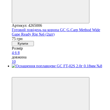
Артикул: 4265006
Готовий повідець на коропа GC G.Carp Method Wide
Gape Ready Rig №6 (2шт)
75 грн
Купити
Розмір
4
6
8
довжина
10
4
4