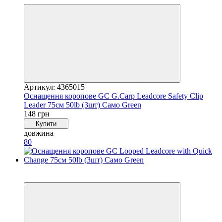
Артикул: 4365015
Оснащення коропове GC G.Carp Leadcore Safety Clip
Leader 75см 50lb (3шт) Caмo Green
148 грн
Купити
довжина
80
4
4