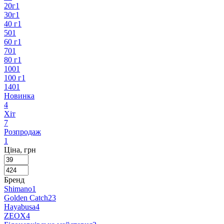
20г
1
30г
1
40 г
1
50
1
60 г
1
70
1
80 г
1
100
1
100 г
1
140
1
Новинка
4
Хіт
7
Розпродаж
1
Ціна, грн
Бренд
Shimano
1
Golden Catch
23
Hayabusa
4
ZEOX
4