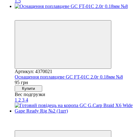
1.5
4
4
Артикул: 4370021
Оснащення поплавцеве GC FT-01C 2.0г 0.18мм №8
95 грн
Купити
Вес подгрузки
1
2
3
4
Хіт
4
4