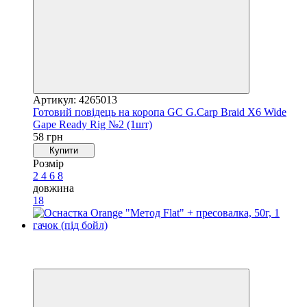
Артикул: 4265013
Готовий повідець на коропа GC G.Carp Braid X6 Wide
Gape Ready Rig №2 (1шт)
58 грн
Купити
Розмір
2
4
6
8
довжина
18
Хіт
4
4