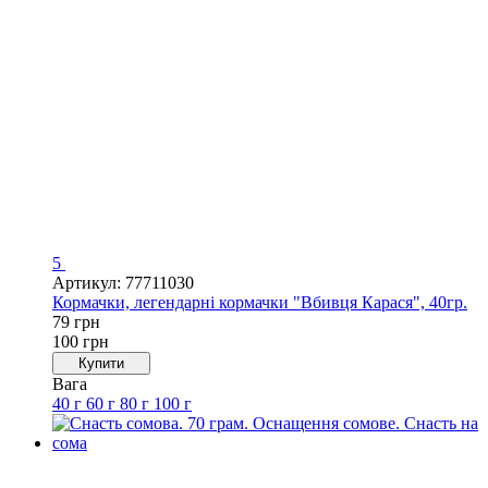
5
Артикул: 77711030
Кормачки, легендарні кормачки "Вбивця Карася", 40гр.
79 грн
100 грн
Купити
Вага
40 г
60 г
80 г
100 г
Новинка
Хіт