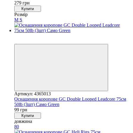
279 грн
Купити
Розмір
M
S
4
4
Артикул: 4365013
Оснащення коропове GC Double Looped Leadcore 75см
50lb (3шт) Caмo Green
99 грн
Купити
довжина
80