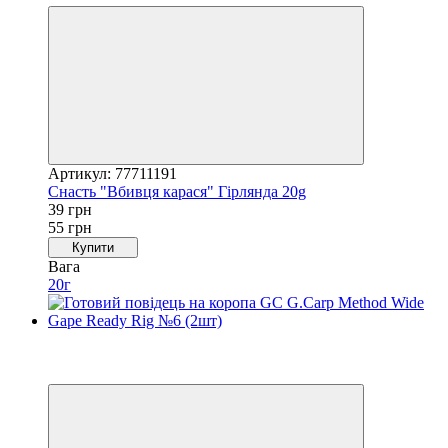
Артикул: 77711191
Снасть "Вбивця карася" Гірлянда 20g
39 грн
55 грн
Купити
Вага
20г
Хіт
4
4