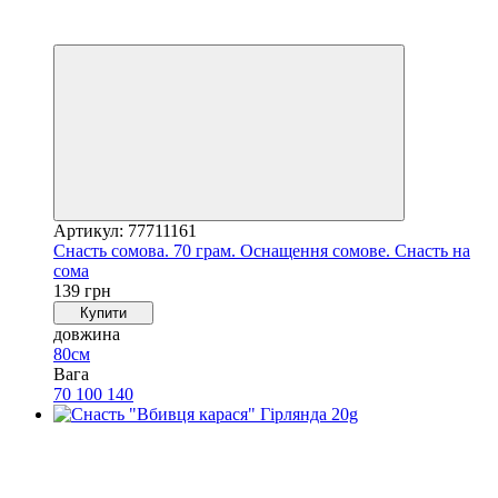
4
4
Артикул: 77711161
Снасть сомова. 70 грам. Оснащення сомове. Снасть на
сома
139 грн
Купити
довжина
80см
Вага
70
100
140
Новинка
4
4
−29%