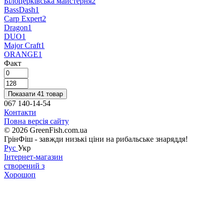
Білоцерківська майстерня
2
BassDash
1
Carp Expert
2
Dragon
1
DUO
1
Major Craft
1
ORANGE
1
Факт
Показати 41 товар
067 140-14-54
Контакти
Повна версія сайту
© 2026 GreenFish.com.ua
ГрінФіш - завжди низькі ціни на рибальське знаряддя!
Рус
Укр
Інтернет-магазин
створений з
Хорошоп