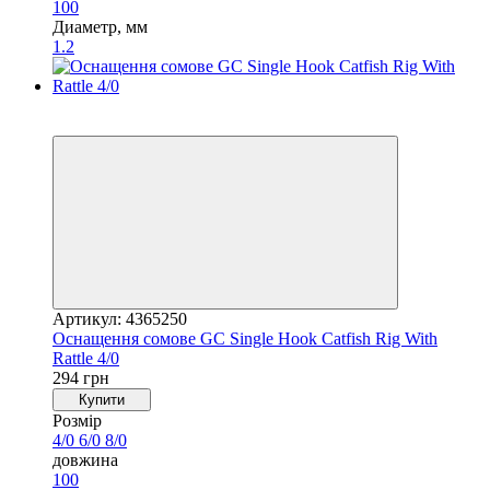
100
Диаметр, мм
1.2
4
4
Артикул: 4365250
Оснащення сомове GC Single Hook Catfish Rig With
Rattle 4/0
294 грн
Купити
Розмір
4/0
6/0
8/0
довжина
100