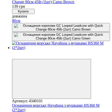
Change 80см 45lb (2шт) Camo Brown
139 грн
Купити
довжина
80см
4
4
Артикул: 4340101
Оснащення морське Hayabusa з мушками HS360 M
(2*2шт)