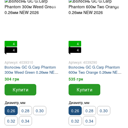
4
4
4
4
Артикул: 4039310
Артикул: 4039290
Волосінь GC G.Carp Phantom
Волосінь GC G.Carp Phantom
300м Weed Green 0.26мм NEW
600м Two Orange 0.26мм NEW
2026
2026
304 грн
535 грн
Купити
Купити
Диаметр, мм
Диаметр, мм
0.26
0.28
0.30
0.26
0.28
0.30
0.32
0.34
0.32
0.34