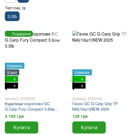
Тест max, гр
3.5lb
Подарунок
Новинка
Відео
Новинка
4
4
4
4
Артикул: 2039530
Артикул: 5565036
Вудилище коропове GC
Гачок GC G.Carp Grip TF
G.Carp Fury Compact 3.60м
№6(10шт)NEW 2025
3.5lb
4 100 грн
129 грн
Купити
Купити