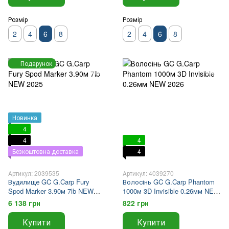
Розмір
Розмір
2
4
6
8
2
4
6
8
Подарунок
Новинка
4
4
4
Безкоштовна доставка
4
Артикул: 2039535
Артикул: 4039270
Вудилище GC G.Carp Fury
Волосінь GC G.Carp Phantom
Spod Marker 3.90м 7lb NEW
1000м 3D Invisible 0.26мм NEW
2025
2026
6 138 грн
822 грн
Купити
Купити