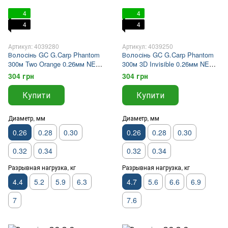
4
4
4
4
Артикул: 4039280
Артикул: 4039250
Волосінь GC G.Carp Phantom
Волосінь GC G.Carp Phantom
300м Two Orange 0.26мм NEW
300м 3D Invisible 0.26мм NEW
2026
2026
304 грн
304 грн
Купити
Купити
Диаметр, мм
Диаметр, мм
0.26
0.28
0.30
0.26
0.28
0.30
0.32
0.34
0.32
0.34
Разрывная нагрузка, кг
Разрывная нагрузка, кг
4.4
5.2
5.9
6.3
4.7
5.6
6.6
6.9
7
7.6