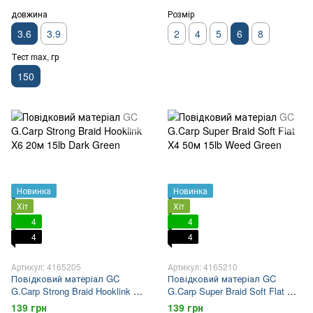
довжина
Розмір
3.6
3.9
2
4
5
6
8
Тест max, гр
150
Новинка
Новинка
Хіт
Хіт
4
4
4
4
Артикул: 4165205
Артикул: 4165210
Повідковий матеріал GC
Повідковий матеріал GC
G.Carp Strong Braid Hooklink X6
G.Carp Super Braid Soft Flat X4
20м 15lb Dark Green
50м 15lb Weed Green
139 грн
139 грн