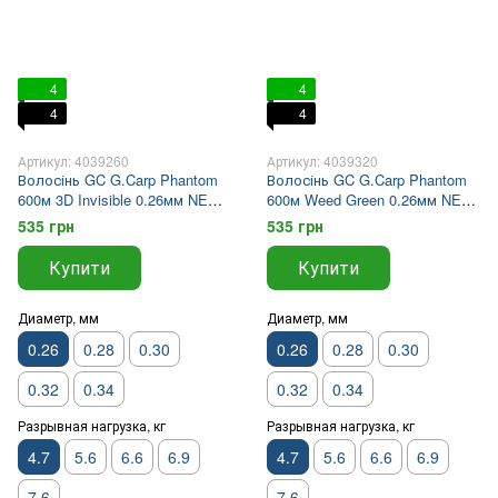
4
4
4
4
Артикул: 4039260
Артикул: 4039320
Волосінь GC G.Carp Phantom
Волосінь GC G.Carp Phantom
600м 3D Invisible 0.26мм NEW
600м Weed Green 0.26мм NEW
2026
2026
535 грн
535 грн
Купити
Купити
Диаметр, мм
Диаметр, мм
0.26
0.28
0.30
0.26
0.28
0.30
0.32
0.34
0.32
0.34
Разрывная нагрузка, кг
Разрывная нагрузка, кг
4.7
5.6
6.6
6.9
4.7
5.6
6.6
6.9
7.6
7.6