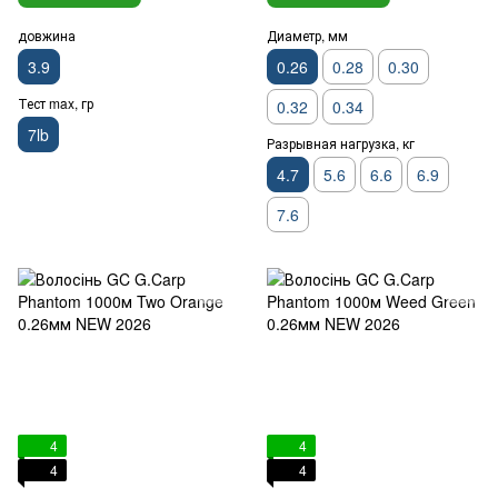
довжина
Диаметр, мм
3.9
0.26
0.28
0.30
Тест max, гр
0.32
0.34
7lb
Разрывная нагрузка, кг
4.7
5.6
6.6
6.9
7.6
4
4
4
4