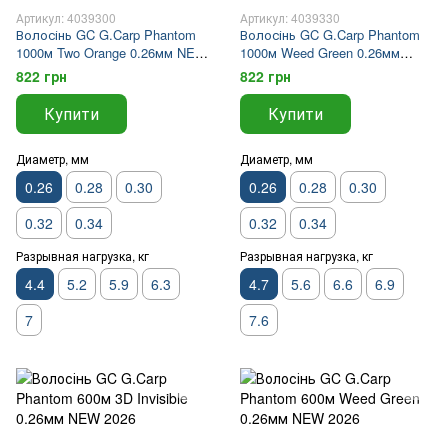
Артикул: 4039300
Артикул: 4039330
Волосінь GC G.Carp Phantom
Волосінь GC G.Carp Phantom
1000м Two Orange 0.26мм NEW
1000м Weed Green 0.26мм
2026
NEW 2026
822 грн
822 грн
Купити
Купити
Диаметр, мм
Диаметр, мм
0.26
0.28
0.30
0.26
0.28
0.30
0.32
0.34
0.32
0.34
Разрывная нагрузка, кг
Разрывная нагрузка, кг
4.4
5.2
5.9
6.3
4.7
5.6
6.6
6.9
7
7.6