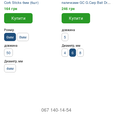
Cork Sticks 6мм (6шт)
паличками GC G.Carp Bait Drill
& Corks 6 мм
164 грн
246 грн
Купити
Купити
Розмір
довжина
6мм
8мм
5
довжина
Диаметр, мм
50
4
6
8
Диаметр, мм
4мм
067 140-14-54