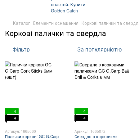
Каталог
Елементи оснащення
Коркові палички та свердл
Коркові палички та свердла
Фільтр
За популярністю
4
4
4
4
Артикул: 1665060
Артикул: 1665072
Палички коркові GC G.Carp
Свердло з корковими