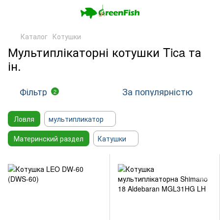
Каталог
Котушки
Мультиплікаторні котушки Tica та
ін.
Фільтр
За популярністю
2
Ловля
мультипликатор
Материнский раздел
Катушки