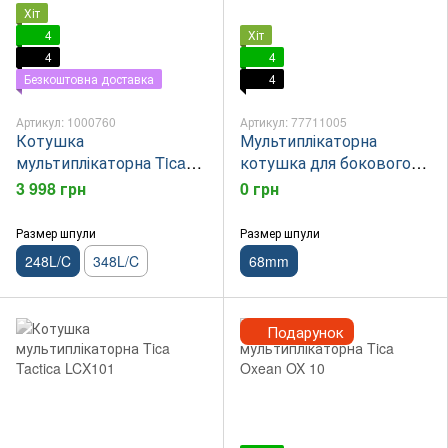
Хіт
4
Хіт
4
4
Безкоштовна доставка
4
Артикул: 1000760
Артикул: 77711005
Котушка
Мультиплікаторна
мультиплікаторна Tica
котушка для бокового
Themis SWD248L/C
кивка, для лову з лодки,
3 998 грн
0 грн
135гр.
Размер шпули
Размер шпули
248L/C
348L/C
68mm
Подарунок