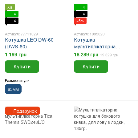
Хіт
4
4
4
4
−5%
Артикул: 77711029
Артикул: 1095020
Котушка LEO DW-60
Котушка
(DWS-60)
мультиплікаторна
Shimano 18 Aldebaran
1 199 грн
18 289 грн
19 329 грн
MGL31HG LH
Купити
Купити
Размер шпули
65мм
Подарунок