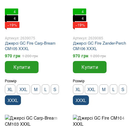
4
4
4
4
−19%
−19%
Артикул: 2639075
Артикул: 2639085
Джерсі GC Fire Carp-Bream
Джерсі GC Fire Zander-Perch
CM105 XXXL
CM106 XXXL
970 грн
970 грн
1 200 грн
1 200 грн
Купити
Купити
Розмір
Розмір
XL
XXL
M
L
S
XL
XXL
M
L
S
XXXL
XXXL