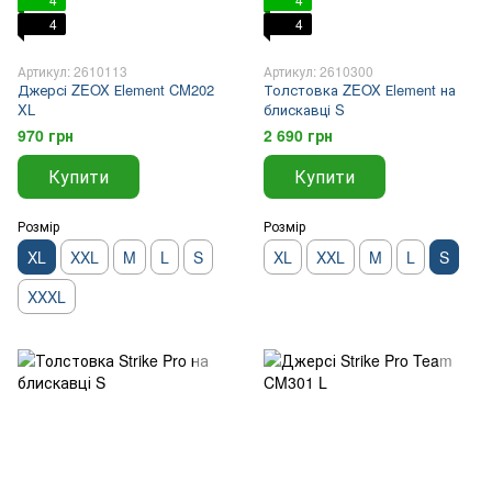
4
4
Артикул: 2610113
Артикул: 2610300
Джерсі ZEOX Еlement CM202
Толстовка ZEOX Еlement на
XL
блискавці S
970 грн
2 690 грн
Купити
Купити
Розмір
Розмір
XL
XXL
M
L
S
XL
XXL
M
L
S
XXXL