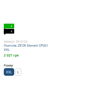
4
4
Артикул: 2610104
Лонгслів ZEOX Еlement CP201
XXL
2 027 грн
Розмір
XXL
L