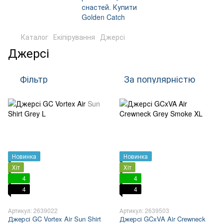
Каталог
Екіпірування
Джерсі
Джерсі
Фільтр
За популярністю
Новинка
Новинка
Хіт
Хіт
4
4
4
4
Артикул: 2639022
Артикул: 2639503
Джерсі GC Vortex Air Sun Shirt
Джерсі GCxVA Air Crewneck