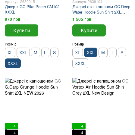
Артикул: 2639015
Артикул: 2639104
Джерсі GC Pike-Perch CM102
Джерсі с капюшоном GC Deep
XXXL
Water Hoodie Sun Shirt 2XL
NEW 2026
970 грн
1 505 грн
Купити
Купити
Розмір
Розмір
XL
XXL
M
L
S
XL
XXL
M
L
S
XXXL
XXXL
4
4
4
4