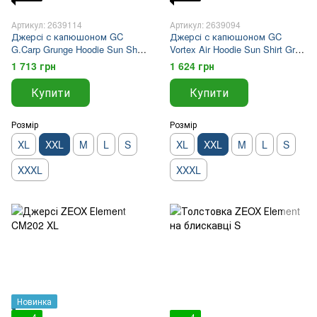
Артикул: 2639114
Артикул: 2639094
Джерсі с капюшоном GC
Джерсі с капюшоном GC
G.Carp Grunge Hoodie Sun Shirt
Vortex Air Hoodie Sun Shirt Grey
2XL NEW 2026
2XL New Design
1 713 грн
1 624 грн
Купити
Купити
Розмір
Розмір
XL
XXL
M
L
S
XL
XXL
M
L
S
XXXL
XXXL
Новинка
4
4