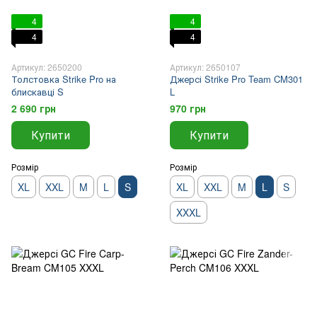
4
4
4
4
Артикул: 2650200
Артикул: 2650107
Толстовка Strike Pro на
Джерсі Strike Pro Team CM301
блискавці S
L
2 690 грн
970 грн
Купити
Купити
Розмір
Розмір
XL
XXL
M
L
S
XL
XXL
M
L
S
XXXL