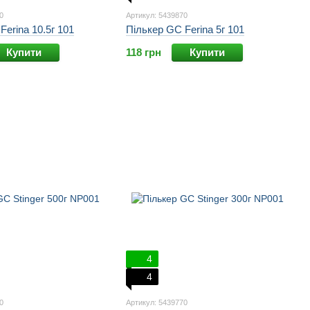
0
Артикул: 5439870
Ferina 10.5г 101
Пількер GC Ferina 5г 101
Купити
118 грн
Купити
4
4
0
Артикул: 5439770