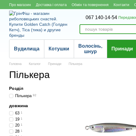
Перейти до основного контенту
Про магазин
Доставка і оплата
Обмін та повернення
Контакти
067 140-14-54
Передзво
Волосінь,
Вудилища
Котушки
Принади
шнур
Головна
Каталог
Принади
Пількера
Пількера
Розділ
Пількера
92
довжина
63
1
19
1
20
1
28
1