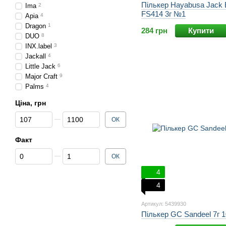
Пількер Hayabusa Jack 
Ima
2
FS414 3г №1
Apia
4
Dragon
1
284 грн
Купити
DUO
8
INX.label
3
Jackall
4
Little Jack
6
Major Craft
9
Palms
4
Ціна, грн
Від Ціна, грн
До Ціна, грн
ОК
Факт
Від Факт
До Факт
ОК
4
4
Артикул: 5439930
Пількер GC Sandeel 7г 