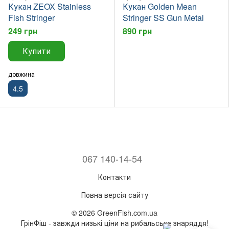
Кукан ZEOX Stainless
Кукан Golden Mean
Fish Stringer
Stringer SS Gun Metal
249 грн
890 грн
Купити
довжина
4.5
067 140-14-54
Контакти
Повна версія сайту
© 2026 GreenFish.com.ua
ГрінФіш - завжди низькі ціни на рибальське знаряддя!