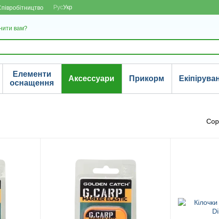
Рус
Укр
Співробітництво
нити вам?
Елементи
Аксессуари
Прикорм
Екіпірува
оснащення
Сор