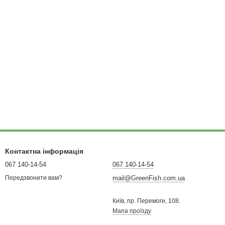
Контактна інформація
067 140-14-54
067 140-14-54
mail@GreenFish.com.ua
Передзвонити вам?
Київ, пр. Перемоги, 108.
Мапа проїзду