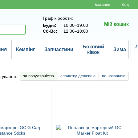
Бажання
Вхід
Графік роботи:
Мій кошик
Будні:
10:00–19:00
Сб-Вс:
12:00–18:00
Боковий
Л
ння
Кемпінг
Запчастини
Зима
ківок
за популярністю
спочатку дешевше
по названию
тування: