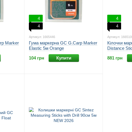
4
4
4
4
Артикул: 1665446
Артикул: 166510
rp Marker
Гума маркерна GC G.Carp Marker
Кілочки мар
Elastic 5м Orange
Distance Sti
104 грн
Купити
881 грн