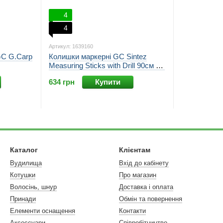
4
4
Артикул: 1639160
GC G.Carp
Колишки маркерні GC Sintez
Measuring Sticks with Drill 90см 5м
NEW 2026
634 грн
Купити
Каталог
Клієнтам
Вудилища
Вхід до кабінету
Котушки
Про магазин
Волосінь, шнур
Доставка і оплата
Принади
Обмін та повернення
Елементи оснащення
Контакти
Аксессуари
Співробітництво