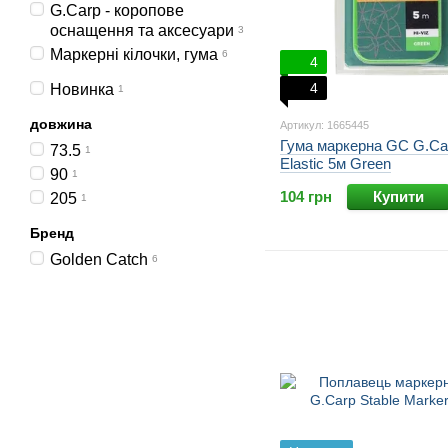
G.Carp - коропове
оснащення та аксесуари
3
Маркерні кілочки, гума
6
4
4
Новинка
1
довжина
Артикул: 1665445
Гума маркерна GC G.Ca
73.5
1
Elastic 5м Green
90
1
104 грн
Купити
205
1
Бренд
Golden Catch
6