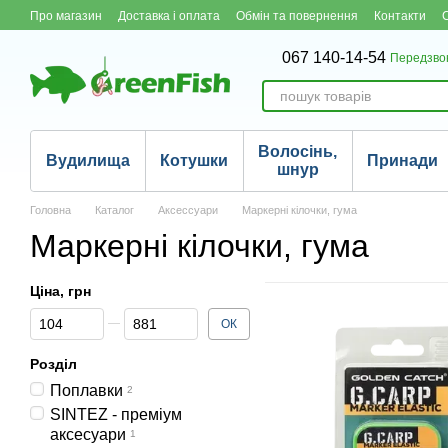
Перейти до основного контенту
Про магазин
Доставка і оплата
Обмін та повернення
Контакти
067 140-14-54
Передзво
Волосінь,
Вудилища
Котушки
Принади
шнур
Головна
Каталог
Аксессуари
Маркерні кілочки, гума
Маркерні кілочки, гума
Ціна, грн
Від Ціна, грн
До Ціна, грн
ОК
Розділ
Поплавки
2
SINTEZ - преміум
аксесуари
1