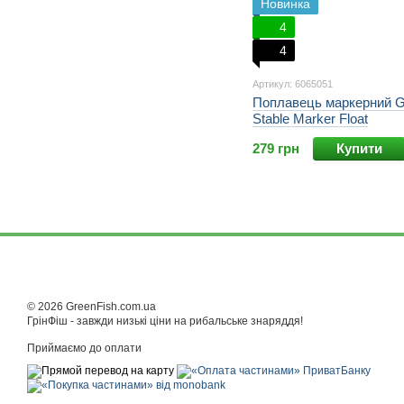
Новинка
4
4
Артикул: 6065051
Поплавець маркерний 
Stable Marker Float
279 грн
Купити
© 2026 GreenFish.com.ua
ГрінФіш - завжди низькі ціни на рибальське знаряддя!
Приймаємо до оплати