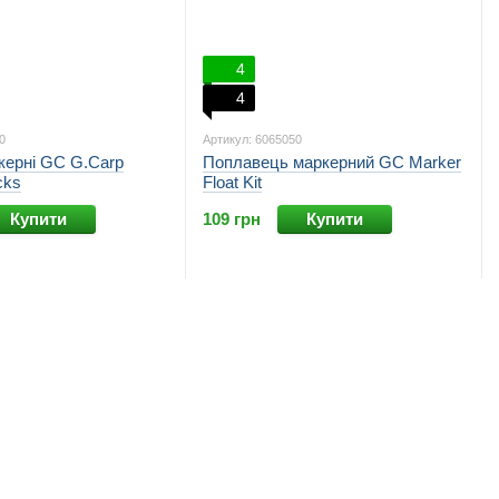
4
4
0
Артикул: 6065050
кернi GC G.Carp
Поплавець маркерний GC Marker
cks
Float Kit
Купити
109 грн
Купити