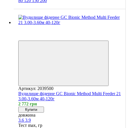
80
120
150
200
Хіт
4
4
Артикул: 2039500
Вудилище фідерне GC Bionic Method Multi Feeder 21
3.00-3.60м 40-120г
2 772 грн
Купити
довжина
3.6
3.9
Тест max, гр