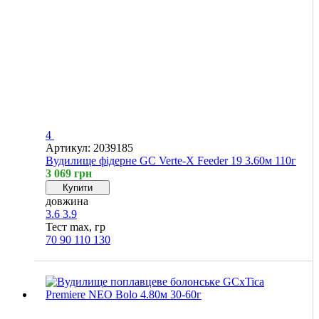
4
Артикул: 2039185
Вудилище фідерне GC Verte-X Feeder 19 3.60м 110г
3 069 грн
Купити
довжина
3.6
3.9
Тест max, гр
70
90
110
130
Хіт