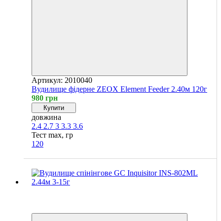
Артикул: 2010040
Вудилище фідерне ZEOX Element Feeder 2.40м 120г
980 грн
Купити
довжина
2.4
2.7
3
3.3
3.6
Тест max, гр
120
Хіт
4
4