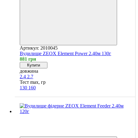
Артикул: 2010045
Вудилище ZEOX Element Power 2.40м 130г
881 грн
Купити
довжина
2.4
2.7
Тест max, гр
130
160
Новинка
Хіт
4
4