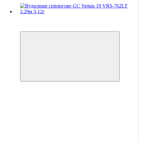
Хіт
4
4