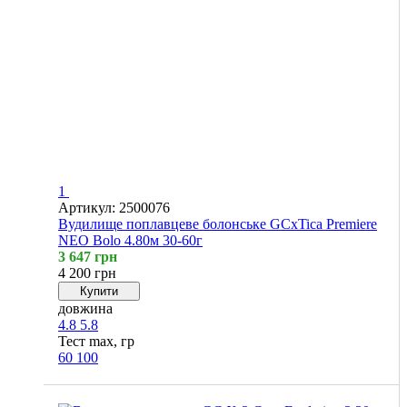
1
Артикул: 2500076
Вудилище поплавцеве болонське GCxTica Premiere
NEO Bolo 4.80м 30-60г
3 647 грн
4 200 грн
Купити
довжина
4.8
5.8
Тест max, гр
60
100