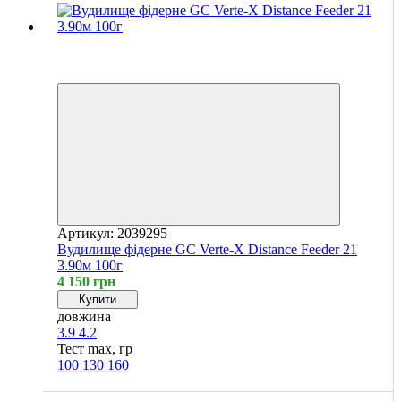
Хіт
4
4
Артикул: 2039295
Вудилище фідерне GC Verte-X Distance Feeder 21
3.90м 100г
4 150 грн
Купити
довжина
3.9
4.2
Тест max, гр
100
130
160