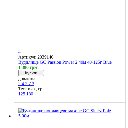
4
Артикул: 2039140
Вудилище GC Passion Power 2.40м 40-125г Blue
1 386 грн
Купити
довжина
2.4
2.7
3
Тест max, гр
125
180
Хіт
4