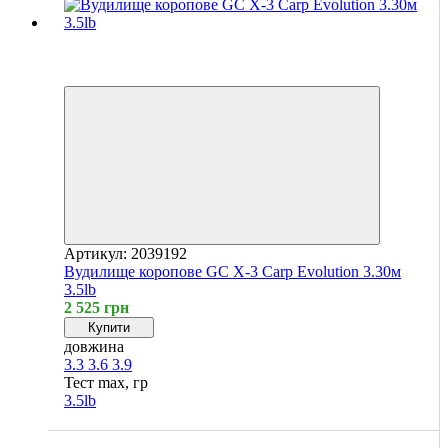
Хіт
4
4
Артикул: 2039192
Вудилище коропове GC X-3 Carp Evolution 3.30м
3.5lb
2 525 грн
Купити
довжина
3.3
3.6
3.9
Тест max, гр
3.5lb