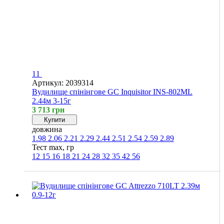
11
Артикул: 2039314
Вудилище спінінгове GC Inquisitor INS-802ML
2.44м 3-15г
3 713 грн
Купити
довжина
1.98
2.06
2.21
2.29
2.44
2.51
2.54
2.59
2.89
Тест max, гр
12
15
16
18
21
24
28
32
35
42
56
Хіт
4
4