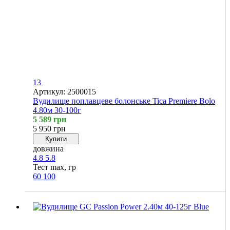
13
Артикул: 2500015
Вудилище поплавцеве болонське Tica Premiere Bolo
4.80м 30-100г
5 589 грн
5 950 грн
Купити
довжина
4.8
5.8
Тест max, гр
60
100
Хіт
4