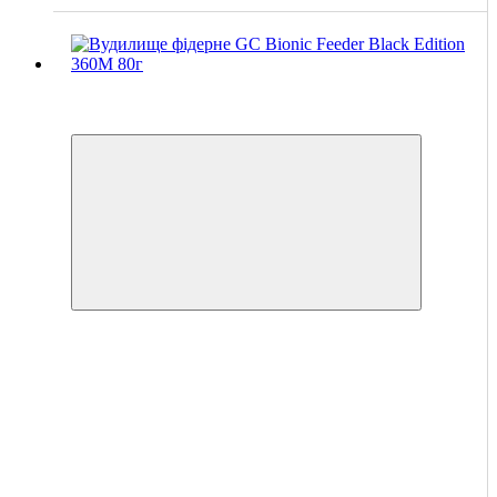
Хіт
4
4