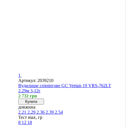
1
Артикул: 2039210
Вудилище спінінгове GC Vertais 19 VRS-762LT
2.29м 3-12г
2 732 грн
Купити
довжина
2.21
2.29
2.36
2.39
2.54
Тест max, гр
8
12
18