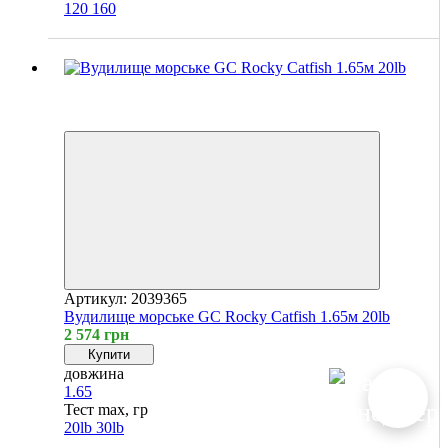
120
160
Хіт
4
4
Артикул: 2039365
Вудилище морське GC Rocky Catfish 1.65м 20lb
2 574 грн
Купити
довжина
1.65
Тест max, гр
20lb
30lb