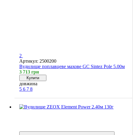
2
Артикул: 2500200
Вудилище поплавцеве махове GC Sintez Pole 5.00м
3 713 грн
Купити
довжина
5
6
7
8
Новинка
Хіт
4
4