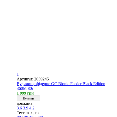
1
Артикул: 2039245
Вудилище фідерне GC Bionic Feeder Black Edition
360M 80г
1 999 грн
Купити
довжина
3.6
3.9
4.2
Тест max, гр