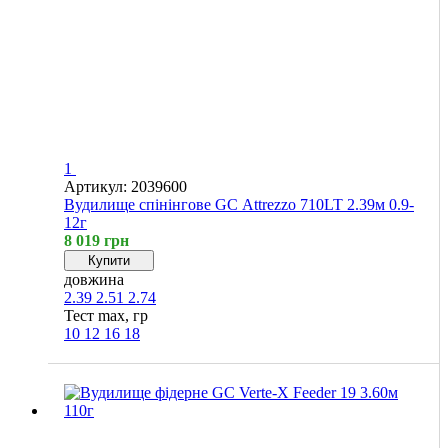
1
Артикул: 2039600
Вудилище спінінгове GC Attrezzo 710LT 2.39м 0.9-
12г
8 019 грн
Купити
довжина
2.39
2.51
2.74
Тест max, гр
10
12
16
18
Хіт
4