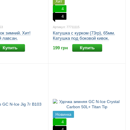
Хит
4
4
53
Артикул: 77711115
ок зимний. Хит!
Катушка с курком (73гр), 65мм.
 лавсан.
Катушка под боковой кивок.
Купить
199 грн
Купить
Новинка
4
4