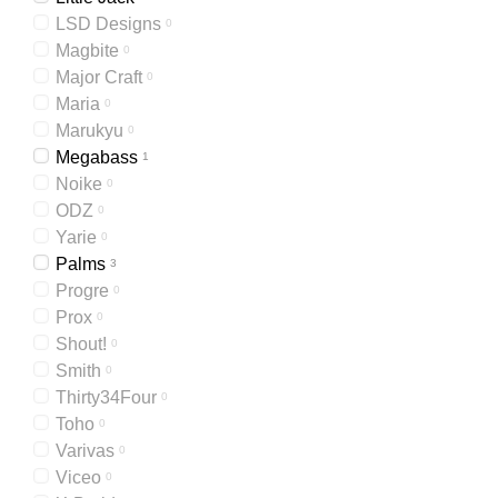
LSD Designs
0
Magbite
0
Major Craft
0
Maria
0
Marukyu
0
Megabass
1
Noike
0
ODZ
0
Yarie
0
Palms
3
Progre
0
Prox
0
Shout!
0
Smith
0
Thirty34Four
0
Toho
0
Varivas
0
Viceo
0