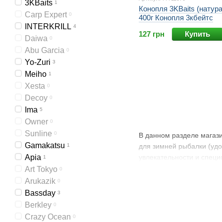
3KBaits
1
Конопля 3KBaits (натура
Carp Expert
0
400г Конопля 3кбейтс
INTERKRILL
4
127 грн
Купить
Daiwa
0
Abu Garcia
0
Yo-Zuri
3
Meiho
1
Xesta
0
Decoy
0
Ima
5
Owner
0
Sunline
0
В данном разделе магази
Gamakatsu
1
для зимней рыбалки (удо
Apia
увлекательности и спец
1
Art Tokyo
0
Arukazik
0
Bassday
3
Berkley
0
Crazy Ocean
0