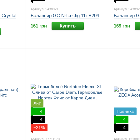
Артикул: 5438921
Артикул: 543892
 Crystal
Балансир GC N-Ice Jig 11г B204
Балансир GC
161 грн
Купить
169 грн
Хит
4
Новинка
4
4
−21%
4
Артикул: 77711170
Артикул: 131001