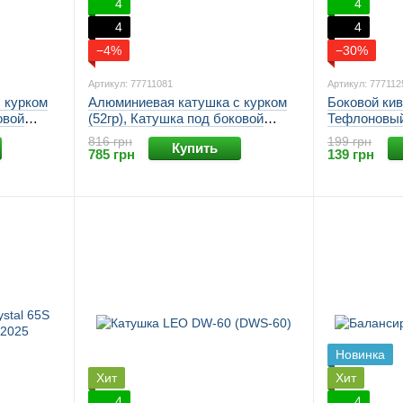
4
4
4
4
−4%
−30%
Артикул: 77711081
Артикул: 777112
 курком
Алюминиевая катушка с курком
Боковой кив
овой
(52гр), Катушка под боковой
Тефлоновый
кивок. Зеленая
816 грн
199 грн
Купить
785 грн
139 грн
Новинка
Хит
Хит
4
4