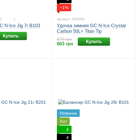
−1%
2
1
Артикул: 2539000
Удочка зимняя GC N-Ice Crystal
 N-Ice Jig 7г B103
Carbon 50L+ Titan Tip
Купить
670 грн
Купить
663 грн
Новинка
Хит
4
4