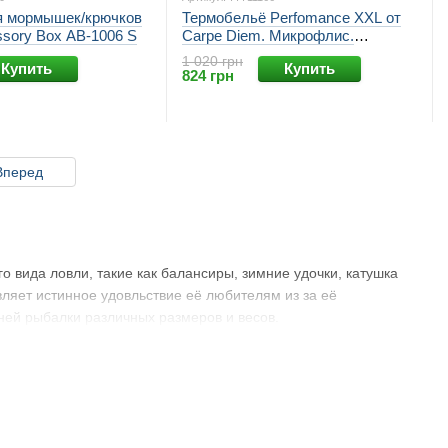
я мормышек/крючков
Термобельё Perfomance XXL от
sory Box AB-1006 S
Carpe Diem. Микрофлис.
Термобельё Перфоманс от Карпе
1 020 грн
упить
Купить
Дием.
824 грн
Вперед
 вида ловли, такие как балансиры, зимние удочки, катушка
вляет истинное удовльствие её любителям из за её
ней рыбалки различных размеров и весов.