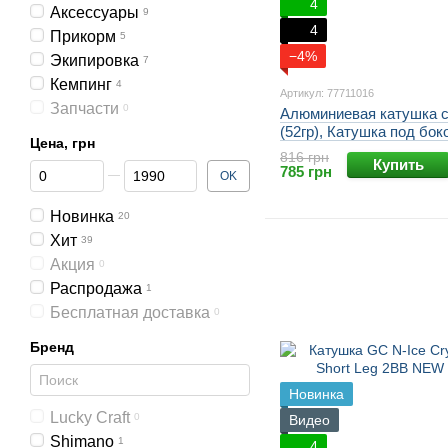
4
Аксессуары
9
4
Прикорм
5
−4%
Экипировка
7
Кемпинг
4
Артикул: 77711016
Запчасти
0
Алюминиевая катушка с
(52гр), Катушка под бок
Цена, грн
кивок. Синяя
816 грн
Купить
От Цена, грн
До Цена, грн
785 грн
OK
Новинка
20
Хит
39
Акция
0
Распродажа
1
Бесплатная доставка
0
Бренд
Новинка
Lucky Craft
0
Видео
Shimano
1
4