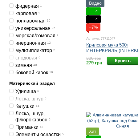
Видео
фидерная
1
4
карповая
1
4
поплавочная
16
−7%
универсальная
25
морская/сомовая
2
Артикул: 77711047
инерционная
12
Крилевая мука 500г
мультипликатор
ИНТЕРКРИЛЬ (INTERKR
2
сподовая
0
300 грн
Купить
279 грн
зимняя
40
боковой кивок
19
Материнский раздел
Удилища
6
Леска, шнур
0
Катушки
14
Леска, шнур,
флюрокарбон
6
Приманки
48
Хит
Элементы оснастки
5