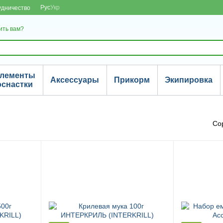
Рус
Укр
удничество
ить вам?
лементы
Аксессуары
Прикорм
Экипировка
оснастки
Со