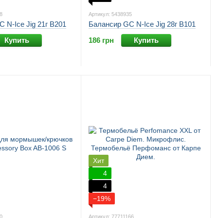
8
Артикул: 5438935
 N-Ice Jig 21г B201
Балансир GC N-Ice Jig 28г B101
Купить
186 грн
Купить
Хит
4
4
−19%
0
Артикул: 77711166