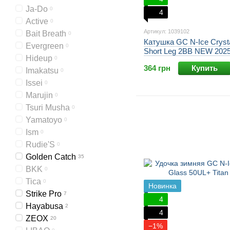
Ja-Do
0
4
Active
0
Артикул: 1039102
Bait Breath
0
Катушка GC N-Ice Cryst
Evergreen
0
Short Leg 2BB NEW 202
Hideup
0
364 грн
Купить
Imakatsu
0
Issei
0
Marujin
0
Tsuri Musha
0
Yamatoyo
0
Ism
0
Rudie'S
0
Golden Catch
35
BKK
0
Tica
0
Новинка
Strike Pro
7
4
Hayabusa
2
4
ZEOX
20
−1%