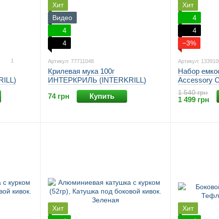
Хит
Хит
Видео
4
4
4
4
−3%
1
Артикул: 77711048
Артикул: 133910
Крилевая мука 100г
Набор емко
ILL)
ИНТЕРКРИЛЬ (INTERKRILL)
Accessory 
1 540 грн
74 грн
Купить
1 499 грн
Хит
Хит