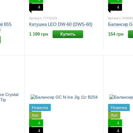
4
4
Артикул: 77711029
Артикул: 543890
al 65S
Катушка LEO DW-60 (DWS-60)
Балансир GC
5
1 199 грн
Купить
154 грн
Новинка
Новинка
Хит
Хит
4
4
4
4