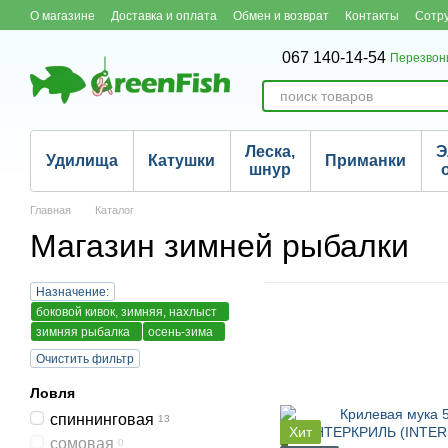
Перейти к основному контенту
О магазине
Доставка и оплата
Обмен и возврат
Контакты
Сотр
067 140-14-54
Перезвон
Леска,
Э
Удилища
Катушки
Приманки
шнур
Главная
Каталог
Магазин зимней рыбалки
Назначение:
боковой кивок, зимняя, нахлыст
зимняя рыбалка
осень-зима
Очистить фильтр
Ловля
спиннинговая
13
Хит
сомовая
0