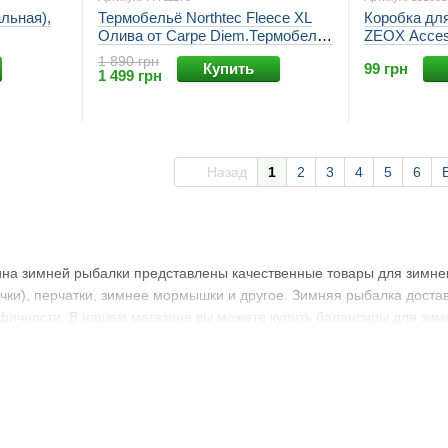
льная),
Термобельё Northtec Fleece XL
Коробка дл
Олива от Carpe Diem.Термобельё
ZEOX Acces
Нортек Флис от Карпе Дием.
1 890 грн
Купить
99 грн
К
1 499 грн
Назад
1
2
3
4
5
6
на зимней рыбалки представлены качественные товары для зимнего
чки), перчатки, зимнее мормышки и другое. Зимняя рыбалка доста
ифичности. В нашем магазине вы можете купить балансиры для зим