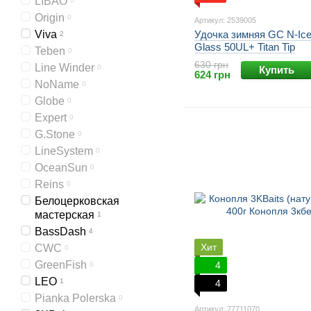
LIBAO
0
Origin
0
Артикул: 2539005
Viva
Удочка зимняя GC N-Ice
2
Glass 50UL+ Titan Tip
Teben
0
630 грн
Line Winder
0
Купить
624 грн
NoName
0
Globe
0
Expert
0
G.Stone
0
LineSystem
0
OceanSun
0
Reins
0
Белоцерковская
мастерская
1
BassDash
4
Хит
CWC
0
GreenFish
4
0
LEO
1
4
Pianka Polerska
0
Артикул: 77711070