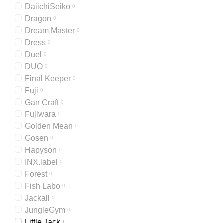
DaiichiSeiko
0
Dragon
0
Dream Master
0
Dress
0
Duel
0
DUO
0
Final Keeper
0
Fuji
0
Gan Craft
0
Fujiwara
0
Golden Mean
0
Gosen
0
Hapyson
0
INX.label
0
Forest
0
Fish Labo
0
Jackall
0
JungleGym
0
Little Jack
1