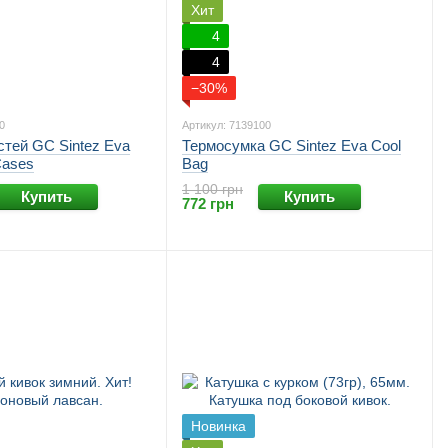
Хит
4
4
−30%
0
Артикул: 7139100
стей GC Sintez Eva
Термосумка GC Sintez Eva Cool
Cases
Bag
1 100 грн
Купить
Купить
772 грн
Новинка