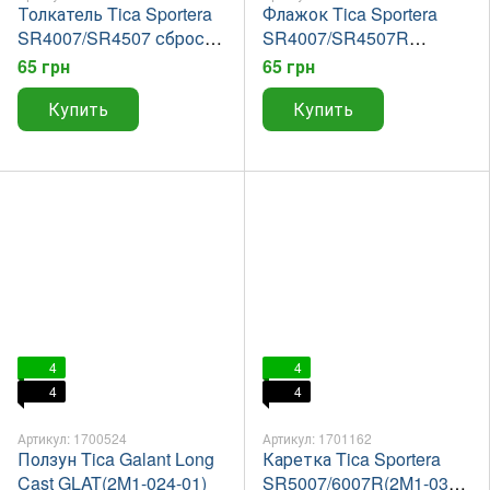
Толкатель Tica Sportera
Флажок Tica Sportera
SR4007/SR4507 сброса
SR4007/SR4507R
дуги (2R5-109-01)
трещетки
65 грн
65 грн
байтранера((2L2-014-01)
Купить
Купить
4
4
4
4
Артикул: 1700524
Артикул: 1701162
Ползун Tica Galant Long
Каретка Tica Sportera
Cast GLAT(2M1-024-01)
SR5007/6007R(2M1-034-