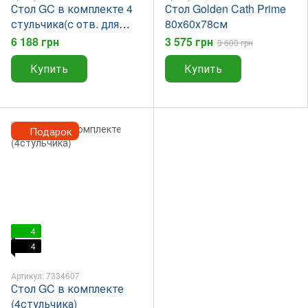
Стол GC в комплекте 4
Стол Golden Cath Prime
стульчика(с отв. для
80х60х78см
зонта)NEW 2023
6 188 грн
3 575 грн
3 600 грн
Купить
Купить
Подарок
4
4
Артикул: 7334607
Стол GC в комплекте
(4стульчика)