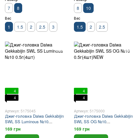
7
8
8
10
Вес
Вес
1
1.5
2
2.5
3
1.5
2
2.5
4
4
4
4
Артикул: 5175045
Артикул: 5175000
Джиг-головка Daiwa Gekkabijin
Джиг-головка Daiwa Gekkabijin
SWL SS Luminous №10
SWL SS OG №10
0.5г(4шт)
0.5г(4шт)NEW
169 грн
169 грн