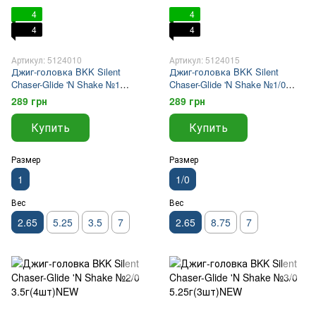
4
4
4
4
Артикул: 5124010
Артикул: 5124015
Джиг-головка BKK Silent
Джиг-головка BKK Silent
Chaser-Glide 'N Shake №1
Chaser-Glide 'N Shake №1/0
2.65г(4шт)NEW
2.65г(4шт)NEW
289 грн
289 грн
Купить
Купить
Размер
Размер
1
1/0
Вес
Вес
2.65
5.25
3.5
7
2.65
8.75
7