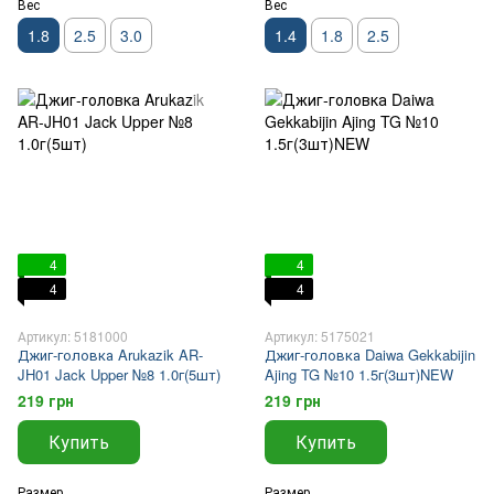
Вес
Вес
1.8
2.5
3.0
1.4
1.8
2.5
4
4
4
4
Артикул: 5181000
Артикул: 5175021
Джиг-головка Arukazik AR-
Джиг-головка Daiwa Gekkabijin
JH01 Jack Upper №8 1.0г(5шт)
Ajing TG №10 1.5г(3шт)NEW
219 грн
219 грн
Купить
Купить
Размер
Размер