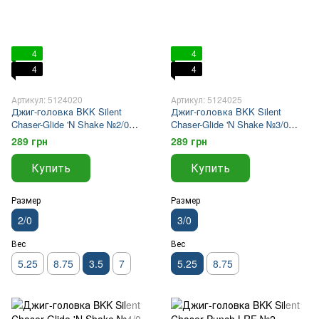
4
4
4
4
Артикул: 5124020
Артикул: 5124025
Джиг-головка BKK Silent
Джиг-головка BKK Silent
Chaser-Glide 'N Shake №2/0
Chaser-Glide 'N Shake №3/0
3.5г(4шт)NEW
5.25г(3шт)NEW
289 грн
289 грн
Купить
Купить
Размер
Размер
2/0
3/0
Вес
Вес
5.25
8.75
3.5
7
5.25
8.75