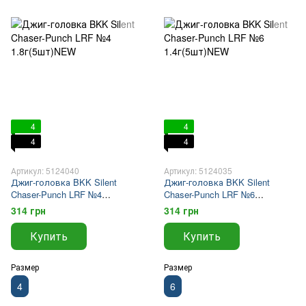
4
4
4
4
Артикул: 5124040
Артикул: 5124035
Джиг-головка BKK Silent
Джиг-головка BKK Silent
Chaser-Punch LRF №4
Chaser-Punch LRF №6
1.8г(5шт)NEW
1.4г(5шт)NEW
314 грн
314 грн
Купить
Купить
Размер
Размер
4
6