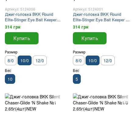
Артикул: 5124006
Артикул: 5124001
Джиг-головка BKK Round
Джиг-головка BKK Round
Elite-Stinger Eye Bait Keeper
Elite-Stinger Eye Bait Keeper 5г
10г №10/0(2шт)NEW
№10/0(2шт)NEW
314 грн
314 грн
Купить
Купить
Размер
Размер
8/0
10/0
12/0
8/0
10/0
12/0
Вес
Вес
10
5