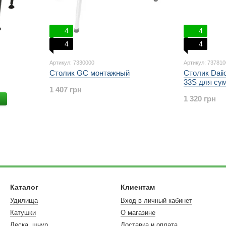
4
4
4
4
Артикул: 7330000
Артикул: 737810
Столик GC монтажный
Столик Daiic
33S для су
1 407 грн
ь
1 320 грн
Каталог
Клиентам
Удилища
Вход в личный кабинет
Катушки
О магазине
Леска, шнур
Доставка и оплата