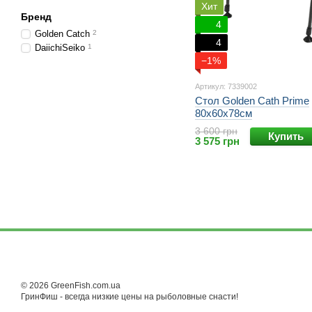
Хит
Бренд
4
Golden Catch
2
4
DaiichiSeiko
1
−1%
Артикул: 7339002
Стол Golden Cath Prime
80х60х78см
3 600 грн
Купит
3 575 грн
© 2026 GreenFish.com.ua
ГринФиш - всегда низкие цены на рыболовные снасти!