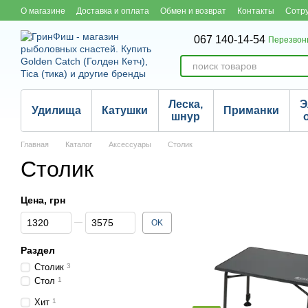
Перейти к основному контенту
О магазине
Доставка и оплата
Обмен и возврат
Контакты
Сотр
067 140-14-54
Перезвон
Леска,
Э
Удилища
Катушки
Приманки
шнур
Главная
Каталог
Аксессуары
Столик
Столик
Цена, грн
От Цена, грн
До Цена, грн
OK
Раздел
Столик
3
Стол
1
Хит
1