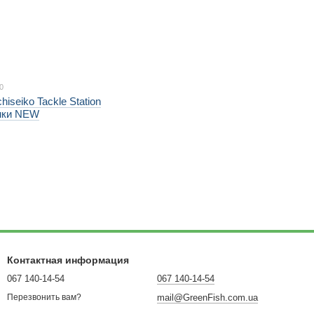
0
hiseiko Tackle Station
мки NEW
Контактная информация
067 140-14-54
067 140-14-54
mail@GreenFish.com.ua
Перезвонить вам?