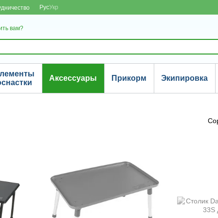
Рус
Укр
удничество
ить вам?
лементы
Аксессуары
Прикорм
Экипировка
оснастки
Со