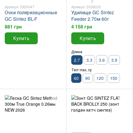
2
Артикул: 2920047
Артикул: 2039020
Очки поляризационные
Удилище GC Sintez
GC Sintez BL-F
Feeder 2.70м 60г
881 грн
4 158 грн
Купить
Купить
Длина
2.7
3.3
3.6
3.9
Тест max, гр
60
90
120
150