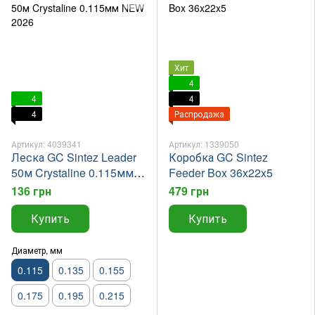
Хит
4
4
4
4
Распродажа
Артикул: 4039341
Артикул: 1339050
Леска GC Sintez Leader
Коробка GC Sintez
50м Crystaline 0.115мм
Feeder Box 36x22x5
NEW 2026
136 грн
479 грн
Купить
Купить
Диаметр, мм
0.115
0.135
0.155
0.175
0.195
0.215