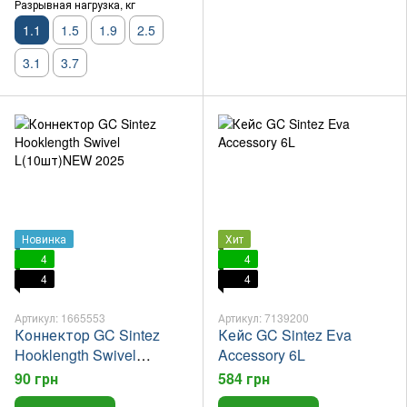
Разрывная нагрузка, кг
1.1
1.5
1.9
2.5
3.1
3.7
Новинка
Хит
4
4
4
4
Артикул: 1665553
Артикул: 7139200
Коннектор GC Sintez
Кейс GC Sintez Eva
Hooklength Swivel
Accessory 6L
L(10шт)NEW 2025
90 грн
584 грн