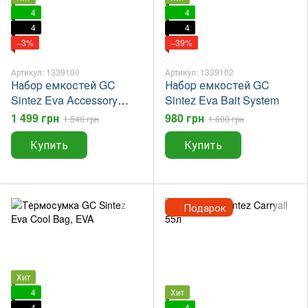
4
4
4
4
−3%
−39%
Артикул: 1339100
Артикул: 1339102
Набор емкостей GC
Набор емкостей GC
Sintez Eva Accessory
Sintez Eva Bait System
Cases
1 499 грн
980 грн
1 540 грн
1 600 грн
Купить
Купить
Подарок
Хит
4
Хит
4
4