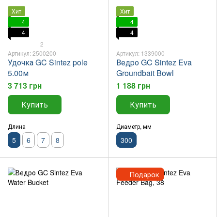
Хит
Хит
4
4
4
4
2
Артикул: 2500200
Артикул: 1339000
Удочка GC Sintez pole
Ведро GC Sintez Eva
5.00м
Groundbait Bowl
3 713 грн
1 188 грн
Купить
Купить
Длина
Диаметр, мм
5
6
7
8
300
Подарок