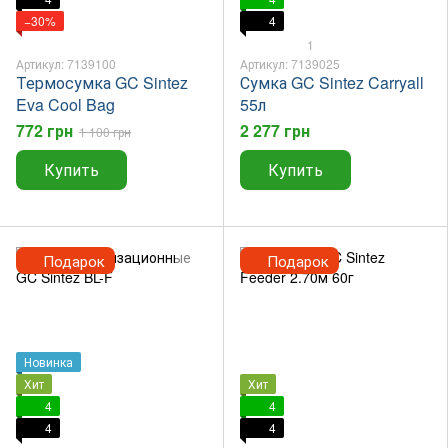
−30%
4
1
Артикул: 7139100
Артикул: 7139025
Термосумка GC Sintez
Сумка GC Sintez Carryall
Eva Cool Bag
55л
772 грн
2 277 грн
1 100 грн
Купить
Купить
Подарок
Подарок
Новинка
Хит
Хит
4
4
4
4