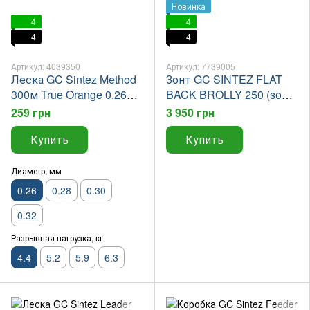
Новинка
4
4
4
4
Артикул: 4039350
Артикул: 7739005
Леска GC Sintez Method
Зонт GC SINTEZ FLAT
300м True Orange 0.26мм
BACK BROLLY 250 (зонт
NEW 2026
голден кетч синтез)
259 грн
3 950 грн
Купить
Купить
Диаметр, мм
0.26
0.28
0.30
0.32
Разрывная нагрузка, кг
4.4
5.2
5.9
6.3