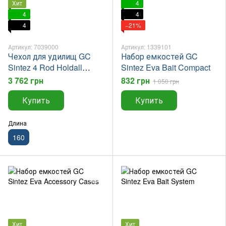
Хит
4
4
4
4
−21%
Артикул: 7039000
Артикул: 1339101
Чехол для удилищ GC
Набор емкостей GC
Sintez 4 Rod Holdall
Sintez Eva Bait Compact
1.60м
3 762 грн
832 грн
1 050 грн
Купить
Купить
Длина
160
Хит
Хит