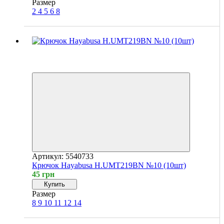
Размер
2
4
5
6
8
Хит
4
4
Артикул: 5540733
Крючок Hayabusa H.UMT219BN №10 (10шт)
45 грн
Купить
Размер
8
9
10
11
12
14