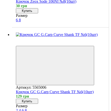
Крючок Zeox Sode 106NI №8(10шт)
30 грн
Купить
Размер
6
8
4
4
Артикул: 5565006
Крючок GC G.Carp Curve Shank TF №6(10шт)
129 грн
Купить
Размер
2
4
6
8