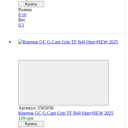
Купить
Размер
8
10
Вес
0.5
Новинка
4
4
Артикул: 5565036
Крючок GC G.Carp Grip TF №6(10шт)NEW 2025
129 грн
Купить