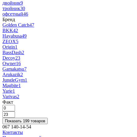
двойник
9
тройник
30
офсетный
46
Бренд
Golden Catch
47
BKK
42
Hayabusa
49
ZEOX
5
Origin
1
BassDash
2
Decoy
23
Owner
16
Gamakatsu
7
Arukazik
2
JungleGym
1
Magbite
1
Yarie
1
Varivas
2
Факт
Показать 199 товаров
067 140-14-54
Контакты