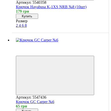
Артикул: 5540358
Крючок Hayabusa K-1XS NRB №8 (10шт)
179 грн
Купить
Размер
2
4
6
8
Хит
4
4
Артикул: 5547436
Крючок GC Carper №6
65 грн