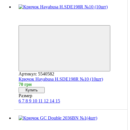
Хит
4
4
Артикул: 5540582
Крючок Hayabusa H.SDE198R №10 (10шт)
70 грн
Купить
Размер
6
7
8
9
10
11
12
14
15
Хит
4