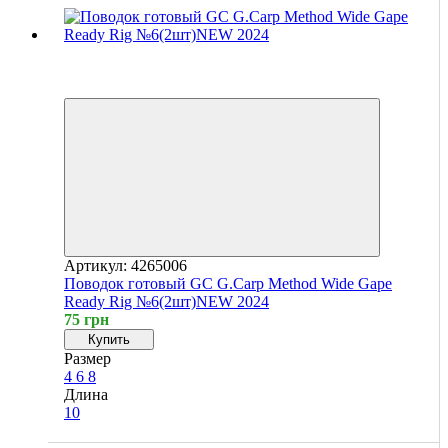
Хит
4
4
Артикул: 4265006
Поводок готовый GC G.Carp Method Wide Gape
Ready Rig №6(2шт)NEW 2024
75 грн
Купить
Размер
4
6
8
Длина
10