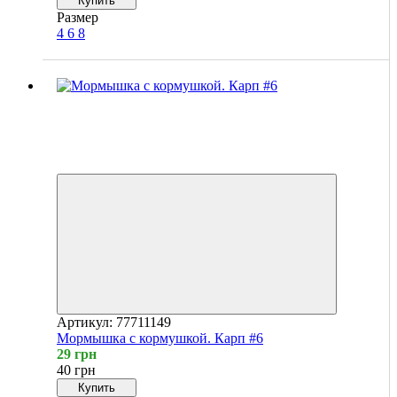
Купить
Размер
4
6
8
Новинка
Хит
4
4
−28%
Артикул: 77711149
Мормышка с кормушкой. Карп #6
29 грн
40 грн
Купить