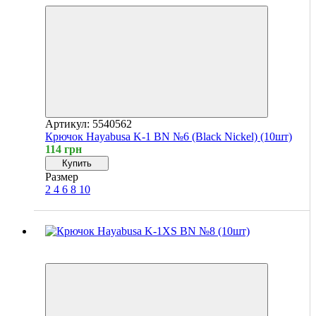
Артикул: 5540562
Крючок Hayabusa K-1 BN №6 (Black Nickel) (10шт)
114 грн
Купить
Размер
2
4
6
8
10
4
4