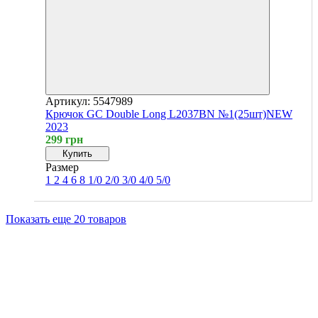
Артикул: 5547989
Крючок GC Double Long L2037BN №1(25шт)NEW
2023
299 грн
Купить
Размер
1
2
4
6
8
1/0
2/0
3/0
4/0
5/0
Показать еще 20 товаров