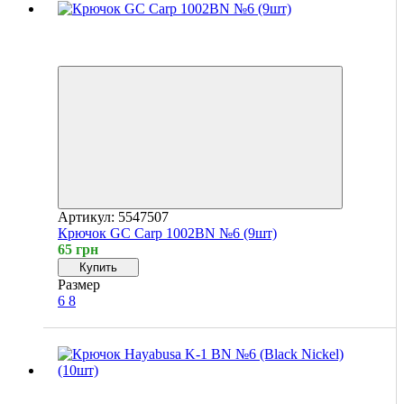
Хит
4
4
Артикул: 5547507
Крючок GC Carp 1002BN №6 (9шт)
65 грн
Купить
Размер
6
8
4
4