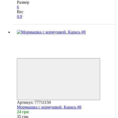
Размер
6
Вес
0.9
Новинка
Хит
4
4
−31%
Артикул: 77711150
Мормышка с кормушкой. Карась #8
24 грн
35 грн