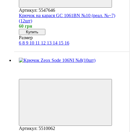
Артикул: 5547646
Крючок на карася GC 1061BN №10 (реал. №~7)
(12шт)
60 грн
Купить
Размер
6
8
9
10
11
12
13
14
15
16
Хит
4
4
Артикул: 5510062