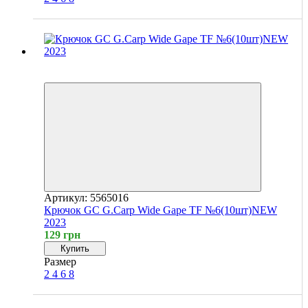
4
4
Артикул: 5565016
Крючок GC G.Carp Wide Gape TF №6(10шт)NEW
2023
129 грн
Купить
Размер
2
4
6
8