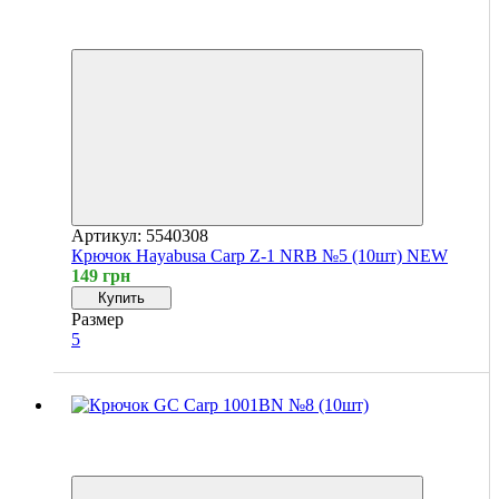
4
4
Артикул: 5540308
Крючок Hayabusa Carp Z-1 NRB №5 (10шт) NEW
149 грн
Купить
Размер
5
Хит
4
4