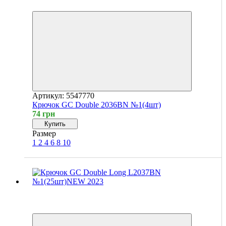
4
Артикул: 5547770
Крючок GC Double 2036BN №1(4шт)
74 грн
Купить
Размер
1
2
4
6
8
10
Новинка
4
4