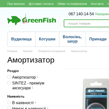
Перейти до основного контенту
Про магазин
Доставка і оплата
Обмін та повернення
Контакти
067 140-14-54
Передзво
Волосінь,
Вудилища
Котушки
Принади
шнур
Головна
Каталог
Елементи оснащення
Амортизатор
Амортизатор
Розділ
Амортизатор
4
SINTEZ - преміум
аксесуари
2
Наявність
В наявності
4
Немає в наявності
2