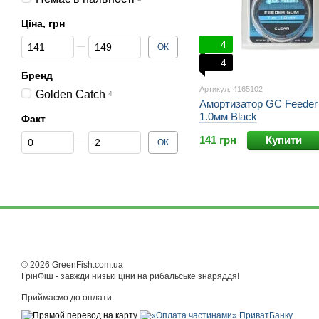
Ціна, грн
Від Ціна, грн
До Ціна, грн
4
ОК
4
Бренд
Артикул: 4165102
Golden Catch
4
Амортизатор GC Feede
1.0мм Black
Факт
Від Факт
До Факт
141 грн
Купити
ОК
© 2026 GreenFish.com.ua
ГрінФіш - завжди низькі ціни на рибальське знаряддя!
Приймаємо до оплати