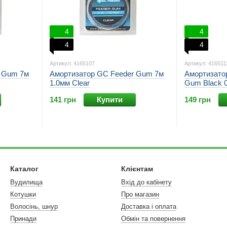
4
4
4
4
Артикул: 4165107
Артикул: 416511
r Gum 7м
Амортизатор GC Feeder Gum 7м
Амортизатор
1.0мм Clear
Gum Black 
141 грн
Купити
149 грн
Каталог
Клієнтам
Вудилища
Вхід до кабінету
Котушки
Про магазин
Волосінь, шнур
Доставка і оплата
Принади
Обмін та повернення