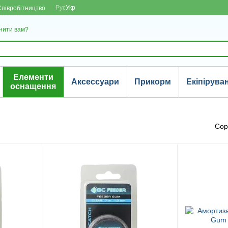
Рус
Укр
Співробітництво
нити вам?
Елементи
Аксессуари
Прикорм
Екіпірува
оснащення
Сор