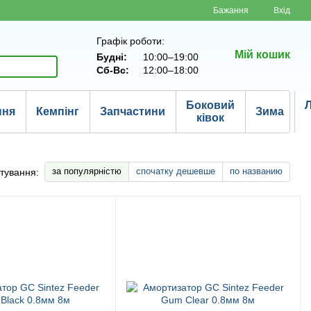
Бажання
Вхід
Графік роботи:
Мій кошик
Будні:
10:00–19:00
Сб-Вс:
12:00–18:00
Боковий
Л
ння
Кемпінг
Запчастини
Зима
ківок
за популярністю
спочатку дешевше
по названию
тування: