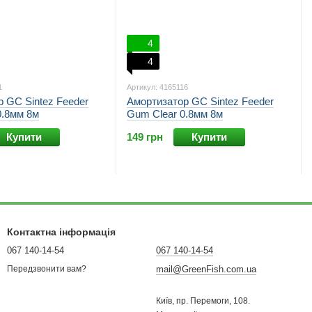
4
4
1
Артикул: 4165116
 GC Sintez Feeder
Амортизатор GC Sintez Feeder
0.8мм 8м
Gum Clear 0.8мм 8м
Купити
149 грн
Купити
Контактна інформація
067 140-14-54
067 140-14-54
mail@GreenFish.com.ua
Передзвонити вам?
Київ, пр. Перемоги, 108.