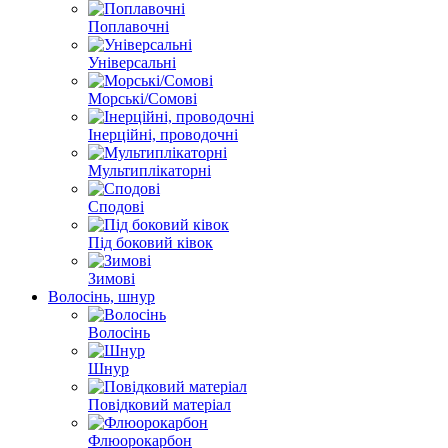
Поплавочні
Універсальні
Морські/Сомові
Інерційні, проводочні
Мультиплікаторні
Сподові
Під боковий ківок
Зимові
Волосінь, шнур
Волосінь
Шнур
Повідковий матеріал
Флюорокарбон