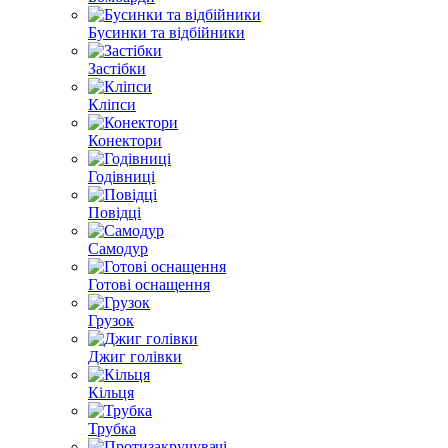
Бусинки та відбійники
Застібки
Кліпси
Конектори
Годівниці
Повідці
Самодур
Готові оснащення
Грузок
Джиг голівки
Кільця
Трубка