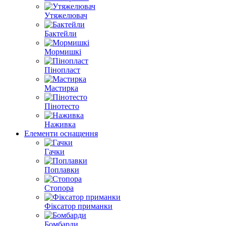
Утяжелювач
Бактейли
Мормишкі
Пінопласт
Мастирка
Пінотесто
Наживка
Елементи оснащення
Гачки
Поплавки
Стопора
Фіксатор приманки
Бомбарди