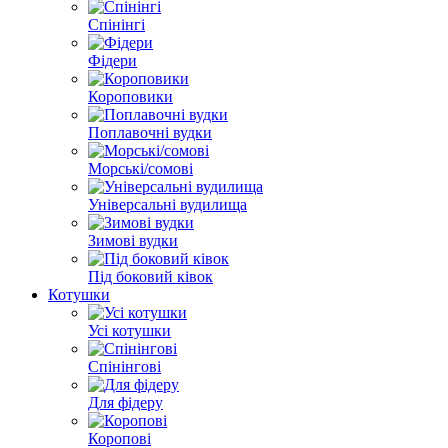
Спінінгі
Фідери
Короповики
Поплавочні вудки
Морські/сомові
Універсальні вудилища
Зимові вудки
Під боковий ківок
Котушки
Усі котушки
Спінінгові
Для фідеру
Коропові