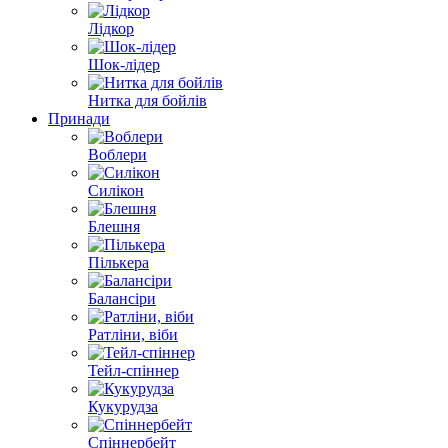
Лідкор
Шок-лідер
Нитка для бойлів
Принади
Воблери
Силікон
Блешня
Пількера
Балансіри
Ратліни, віби
Тейл-спіннер
Кукурудза
Спіннербейт