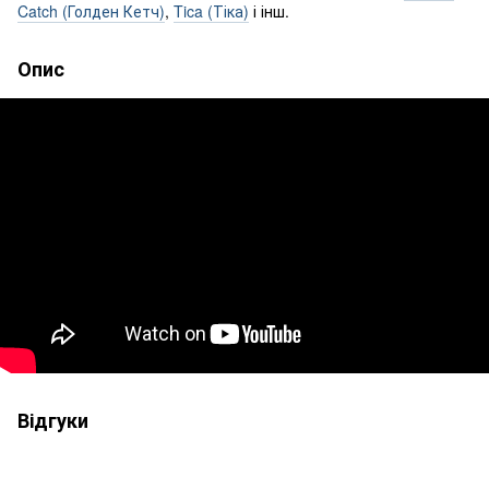
Catch (Голден Кетч)
,
Tica (Тіка)
і інш.
Опис
Відгуки