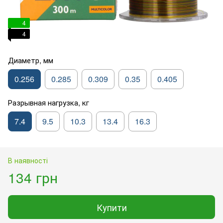
4
4
Диаметр, мм
0.256
0.285
0.309
0.35
0.405
Разрывная нагрузка, кг
7.4
9.5
10.3
13.4
16.3
В наявності
134 грн
Купити