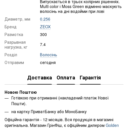
Випускається в трьох колірних рішеннях.
Multi color і Moss Green відмінно маскують
волосінь на дні водойми при лові
Диаметр, мм
0.256
Бренд
ZEOX
Размотка
300
Разрывная
7.4
нагрузка, кг
Розділ
Волосінь
Отправим
сегодня
Доставка
Оплата
Гарантія
Новою Поштою
Готівкою при отриманні (накладений платіж Нової
Пошти).
на картку ПриватБанку або МоноБанку
Офіційна гарантія - 12 місяців. Вся продукція в магазині
оригінальна. Магазин ГрінФіш, є офіційним дилером
Golden