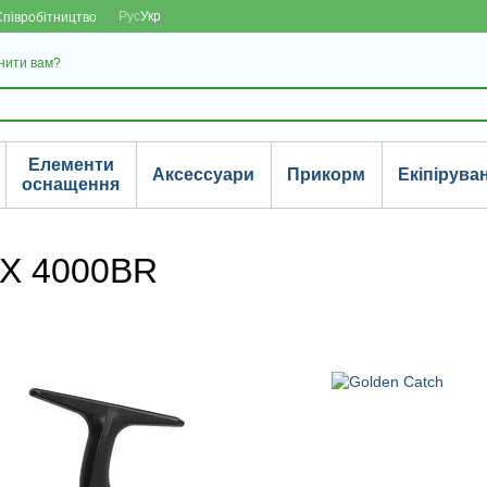
Рус
Укр
Співробітництво
нити вам?
Елементи
Аксессуари
Прикорм
Екіпірува
оснащення
-X 4000BR