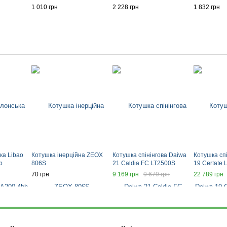
1 010 грн
2 228 грн
1 832 грн
ка Libao
Котушка інерційна ZEOX
Котушка спінінгова Daiwa
Котушка сп
b
806S
21 Caldia FC LT2500S
19 Certate
70 грн
9 169 грн
9 679 грн
22 789 грн