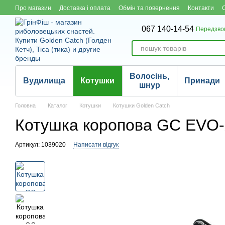
Перейти до основного контенту
Про магазин
Доставка і оплата
Обмін та повернення
Контакти
067 140-14-54
Передзво
Волосінь,
Вудилища
Котушки
Принади
шнур
Головна
Каталог
Котушки
Котушки Golden Catch
Котушка коропова GC EVO
Артикул: 1039020
Написати відгук