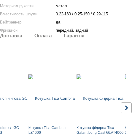
Материал рукояти
метал
Вместимость шпули
0.22-180 / 0.25-150 / 0.29-115
Бейтраннер
да
Фрикцион
передний, задний
Доставка
Оплата
Гарантія
інінгова GC
Котушка Tica Cambria
Котушка фідерна Tica
Котуш
0S
LZ4000
Galant Long Cast GLAT4000
Sport