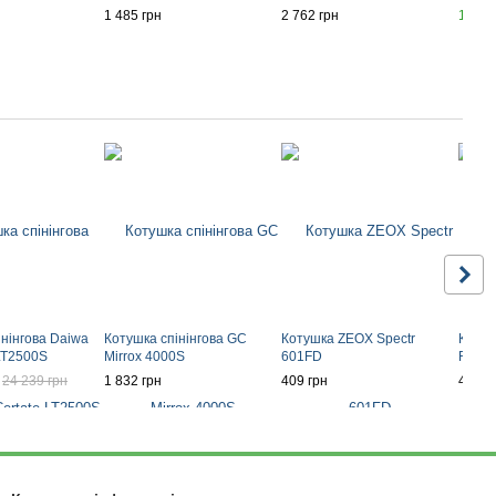
1 485 грн
2 762 грн
1 921
інінгова Daiwa
Котушка спінінгова GC
Котушка ZEOX Spectr
Котуш
 LT2500S
Mirrox 4000S
601FD
RD
24 239 грн
1 832 грн
409 грн
424 г