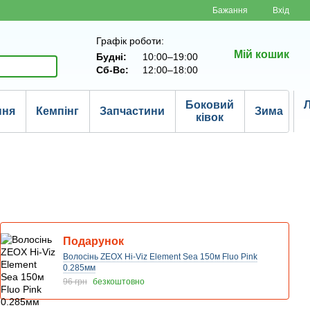
Бажання
Вхід
Графік роботи:
Мій кошик
Будні:
10:00–19:00
Сб-Вс:
12:00–18:00
Боковий
Л
ння
Кемпінг
Запчастини
Зима
ківок
Подарунок
Волосінь ZEOX Hi-Viz Element Sea 150м Fluo Pink
0.285мм
96 грн
безкоштовно