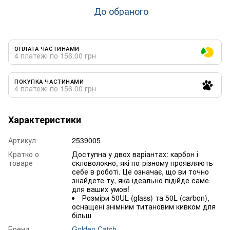
До обраного
ОПЛАТА ЧАСТИНАМИ
4 платежі по 156.00 грн
ПОКУПКА ЧАСТИНАМИ
4 платежі по 156.00 грн
Характеристики
Артикул
2539005
Кратко о
Доступна у двох варіантах: карбон і
товаре
скловолокно, які по-різному проявляють
себе в роботі. Це означає, що ви точно
знайдете ту, яка ідеально підійде саме
для ваших умов!
Розміри 50UL (glass) та 50L (carbon),
оснащені знімним титановим кивком для
більш
Бренд
Golden Catch