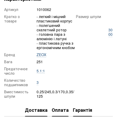
Артикул
1010062
Кратко о
- легкий і міцний
Размер шпули
товаре
пластиковий корпус
- полегшений
скелетний ротор
30
- головна пара з
00
алюмінію і латуні
- пластикова ручка з
ергономічним кнобом
Бренд
ZEOX
Вага
251
Предаточное
5.1:1
число
Количество
3
подшипников
Вместимость
0.25/245,0.3/170,0.35/
шпули
125
Доставка
Оплата
Гарантія