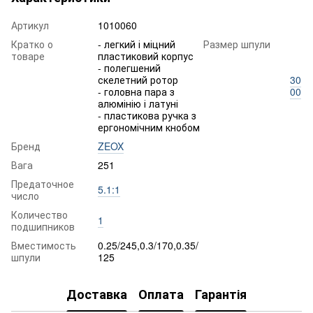
Артикул
1010060
Кратко о
- легкий і міцний
Размер шпули
товаре
пластиковий корпус
- полегшений
скелетний ротор
30
- головна пара з
00
алюмінію і латуні
- пластикова ручка з
ергономічним кнобом
Бренд
ZEOX
Вага
251
Предаточное
5.1:1
число
Количество
1
подшипников
Вместимость
0.25/245,0.3/170,0.35/
шпули
125
Доставка
Оплата
Гарантія