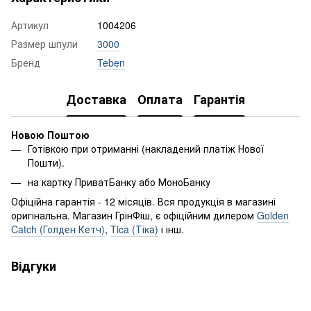
Артикул
1004206
Размер шпули
3000
Бренд
Teben
Доставка
Оплата
Гарантія
Новою Поштою
Готівкою при отриманні (накладений платіж Нової
Пошти).
на картку ПриватБанку або МоноБанку
Офіційна гарантія - 12 місяців. Вся продукція в магазині
оригінальна. Магазин ГрінФіш, є офіційним дилером
Golden
Catch (Голден Кетч)
,
Tica (Тіка)
і інш.
Відгуки