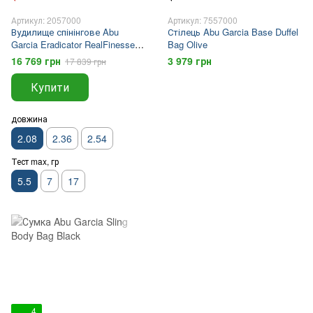
Артикул: 2057000
Артикул: 7557000
Вудилище спінінгове Abu
Стілець Abu Garcia Base Duffel
Garcia Eradicator RealFinesse
Bag Olive
ERFS-610LS-TZ 2.08м 0.1-5.5г
16 769 грн
3 979 грн
17 839 грн
Купити
довжина
2.08
2.36
2.54
Тест max, гр
5.5
7
17
4