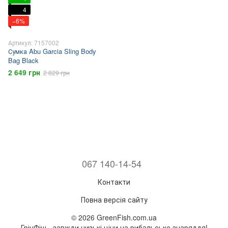
4
−6%
Артикул: 7157002
Сумка Abu Garcia Sling Body
Bag Black
2 649 грн
2 829 грн
067 140-14-54
Контакти
Повна версія сайту
© 2026 GreenFish.com.ua
ГрінФіш - завжди низькі ціни на рибальське знаряддя!