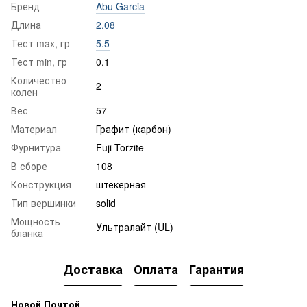
Бренд
Abu Garcia
Длина
2.08
Тест max, гр
5.5
Тест min, гр
0.1
Количество
2
колен
Вес
57
Материал
Графит (карбон)
Фурнитура
Fuji Torzite
В сборе
108
Конструкция
штекерная
Тип вершинки
solid
Мощность
Ультралайт (UL)
бланка
Доставка
Оплата
Гарантия
Новой Почтой