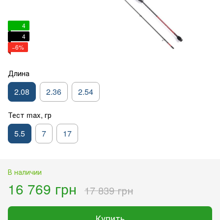
4
4
−6%
Длина
2.08
2.36
2.54
Тест max, гр
5.5
7
17
В наличии
16 769 грн
17 839 грн
Купить