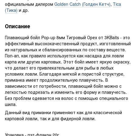
официальным дилером
Golden Catch (Голден Кетч)
,
Tica
(Тика)
и др.
Описание
Плавающий бойл Pop-up 8мм Тигровый Орех от 3KBaits - это
эффективный высококачественный продукт, изготовленный
из натуральных и сбалансированных по составу веществ.
Поп-ап, как правило используется как насадка для ловли
карпа или других карповых. Этот бойл имеет яркую окраску,
что делает его привлекательным для рыбы в любых
условиях ловли. Благодаря мягкой и пористой структуре,
приманка имеет продолжительную плавучесть. В
зависимости от потребности, плавающий бойл можно с
легкостью подрезать и изменить его форму и плавучесть.
Без проблем одевается на волос с помощью специального
шила.
Данный вид приманки применяют как для классической
карповой ловли, так и для фидерной ловли.
Упаковка - пэт-флакон 20г.