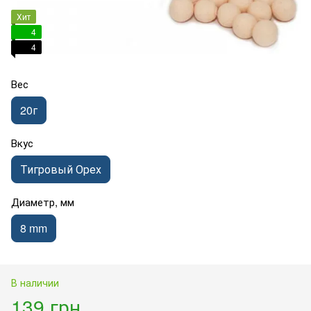
Хит
4
4
Вес
20г
Вкус
Тигровый Орех
Диаметр, мм
8 mm
В наличии
139 грн