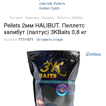
Каталог
Прикорм
Пеллетс
Пеллетс 3KBaits
Pellets 2мм HALIBUT. Пеллетс
халибут (палтус) 3KBaits 0,8 кг
Артикул:
77711071
Оставить отзыв