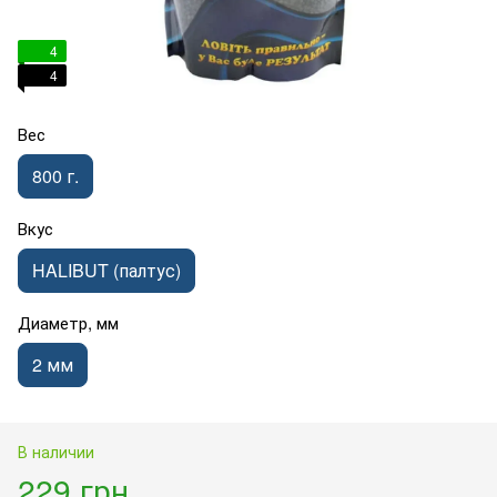
4
4
Вес
800 г.
Вкус
HALIBUT (палтус)
Диаметр, мм
2 мм
В наличии
229 грн