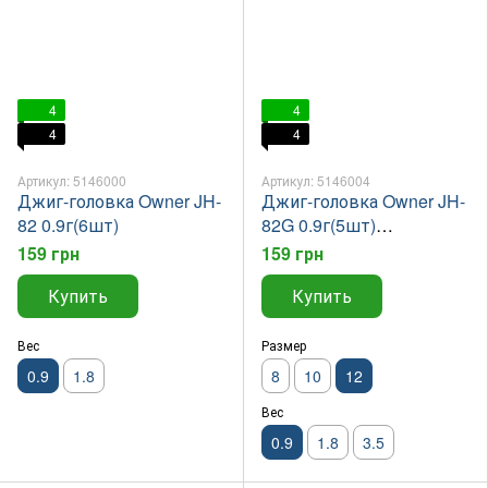
4
4
4
4
Артикул: 5146000
Артикул: 5146004
Джиг-головка Owner JH-
Джиг-головка Owner JH-
82 0.9г(6шт)
82G 0.9г(5шт)
Светящаяся
159 грн
159 грн
Купить
Купить
Вес
Размер
0.9
1.8
8
10
12
Вес
0.9
1.8
3.5