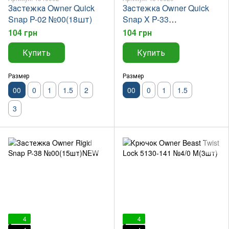
Застежка Owner Quick
Застежка Owner Quick
Snap P-02 №00(18шт)
Snap X P-33
№00(15шт)NEW
104 грн
104 грн
Купить
Купить
Размер
Размер
00
0
1
1.5
2
00
0
1
1.5
3
4
4