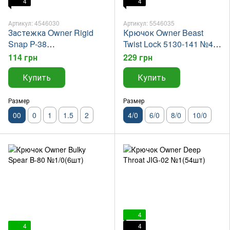
4
4
Артикул: 4546030
Артикул: 5546035
Застежка Owner Rigid
Крючок Owner Beast
Snap P-38
Twist Lock 5130-141 №4/0
№00(15шт)NEW
M(3шт)
114 грн
229 грн
Купить
Купить
Размер
Размер
00
0
1
1.5
2
4/0
6/0
8/0
10/0
4
4
4