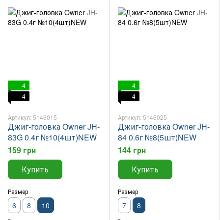
4
4
4
4
Артикул: 5146015
Артикул: 5146025
Джиг-головка Owner JH-
Джиг-головка Owner JH-
83G 0.4г №10(4шт)NEW
84 0.6г №8(5шт)NEW
159 грн
144 грн
Купить
Купить
Размер
Размер
6
8
10
7
8