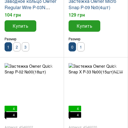
Заводное кольцо Owner
Застежка Owner Micro
Regular Wire P-03N
Snap P-09 №0(4шт)
№1(18шт)
104 грн
129 грн
Купить
Купить
Размер
Размер
1
2
3
0
1
4
4
4
4
Артикул: 4546002
Артикул: 4546020