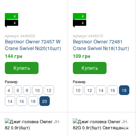
4
4
4
4
Артикул: 4446002
Артикул: 4446015
Вертлюг Owner 72457 W
Вертлюг Owner 72481
Crane Swivel №20(10шт)
Crane Swivel №18(13шт)
144 грн
109 грн
Купить
Купить
Размер
Размер
4
6
8
10
12
10
12
14
16
18
14
16
18
20