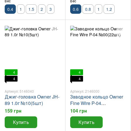
Вес
Вес
0.4
1
1.5
2
3
0.6
0.8
1
1.2
4
4
4
4
Артикул: 5146040
Артикул: 2146000
Джиг-головка Owner JH-
Заводное кольцо Owner
89 1.0г №10(5шт)
Fine Wire P-04
№00(22шт)
159 грн
104 грн
Купить
Купить