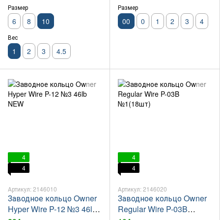
Размер
Размер
6
8
10
00
0
1
2
3
4
Вес
1
2
3
4.5
4
4
4
4
Артикул: 2146010
Артикул: 2146020
Заводное кольцо Owner
Заводное кольцо Owner
Hyper Wire P-12 №3 46lb
Regular Wire P-03B
NEW
№1(18шт)