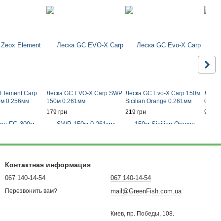
 Element Carp
Леска GC EVO-X Carp SWP
Леска GC Evo-X Carp 150м
Леска
0м 0.256мм
150м 0.261мм
Sicilian Orange 0.261мм
0.181
179 грн
219 грн
91 гр
Контактная информация
067 140-14-54
067 140-14-54
mail@GreenFish.com.ua
Перезвонить вам?
Киев, пр. Победы, 108.