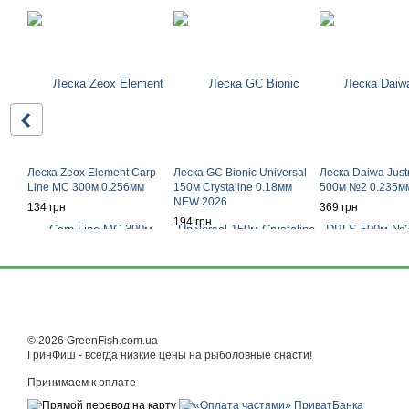
Леска Zeox Element Carp
Леска GC Bionic Universal
Леска Daiwa Jus
Line MC 300м 0.256мм
150м Crystaline 0.18мм
500м №2 0.235мм
NEW 2026
134 грн
369 грн
194 грн
© 2026 GreenFish.com.ua
ГринФиш - всегда низкие цены на рыболовные снасти!
Принимаем к оплате