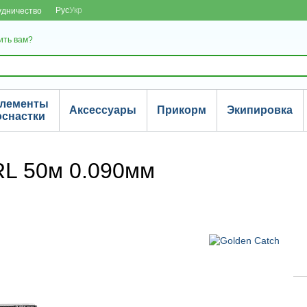
Рус
Укр
удничество
ить вам?
лементы
Аксессуары
Прикорм
Экипировка
оснастки
RL 50м 0.090мм