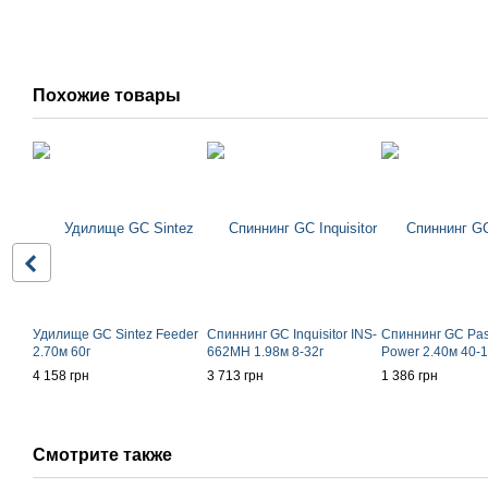
Похожие товары
Удилище GC Sintez Feeder
Спиннинг GC Inquisitor INS-
Спиннинг GC Pas
2.70м 60г
662MH 1.98м 8-32г
Power 2.40м 40-1
4 158 грн
3 713 грн
1 386 грн
Смотрите также