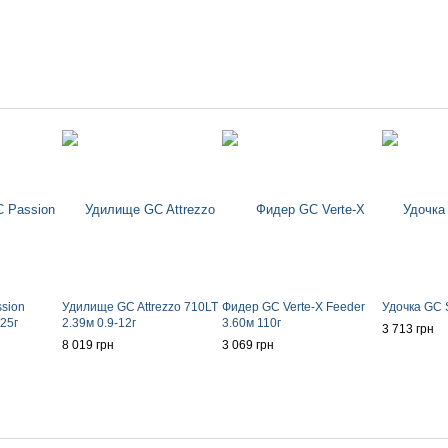
sion
Удилище GC Attrezzo 710LT
Фидер GC Verte-X Feeder
Удочка GC S
25г
2.39м 0.9-12г
3.60м 110г
3 713 грн
8 019 грн
3 069 грн