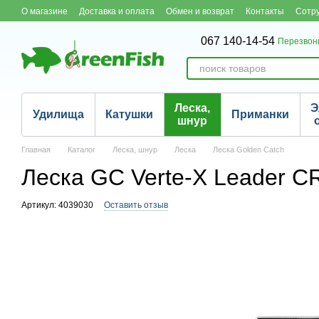
Перейти к основному контенту
О магазине
Доставка и оплата
Обмен и возврат
Контакты
Сотр
067 140-14-54
Перезвон
Леска,
Э
Удилища
Катушки
Приманки
шнур
Главная
Каталог
Леска, шнур
Леска
Леска Golden Catch
Леска GC Verte-X Leader C
Артикул: 4039030
Оставить отзыв