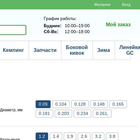
Желания
Вход
График работы:
Мой заказ
Будние:
10:00–19:00
Сб-Вс:
12:00–18:00
Боковой
Линейк
Кемпинг
Запчасти
Зима
кивок
GC
0.09
0.104
0.128
0.148
0.165
Диаметр, мм
0.181
0.203
0.234
0.261,
1.2
1.4
1.9
2.6
3.2
3.8
Разрывная