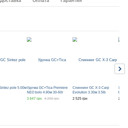
Доставка
Оплата
Гарантия
intez pole 5.00м
Удочка GC×Tica Premiere
Спиннинг GC X-3 Carp
Удочк
NEO bolo 4.80м 30-60г
Evolution 3.30м 3.5lb
bolo 
3 647 грн
4 200 грн
2 525 грн
2 336