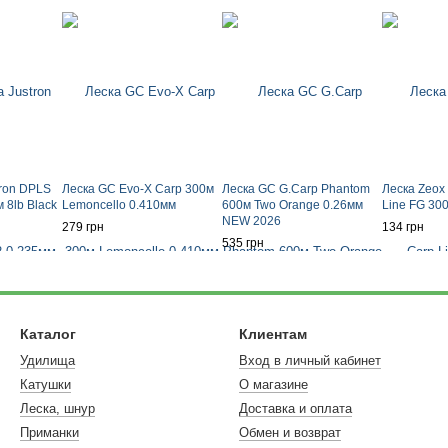
tron DPLS
Леска GC Evo-X Carp 300м
Леска GC G.Carp Phantom
Леска Zeox
 8lb Black
Lemoncello 0.410мм
600м Two Orange 0.26мм
Line FG 30
NEW 2026
279 грн
134 грн
535 грн
Каталог
Клиентам
Удилища
Вход в личный кабинет
Катушки
О магазине
Леска, шнур
Доставка и оплата
Приманки
Обмен и возврат