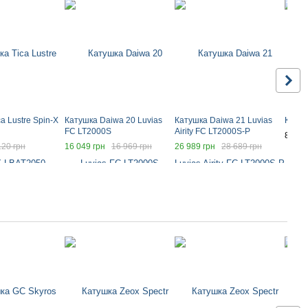
a Lustre Spin-X
Катушка Daiwa 20 Luvias
Катушка Daiwa 21 Luvias
Катуш
FC LT2000S
Airity FC LT2000S-P
817 г
120 грн
16 049 грн
16 969 грн
26 989 грн
28 689 грн