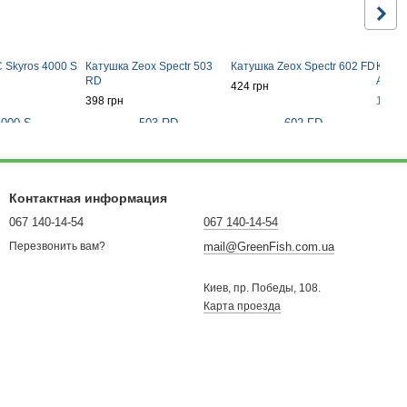
 Skyros 4000 S
Катушка Zeox Spectr 503
Катушка Zeox Spectr 602 FD
Катуш
RD
AQR3
424 грн
398 грн
1 010
Контактная информация
067 140-14-54
067 140-14-54
mail@GreenFish.com.ua
Перезвонить вам?
Киев, пр. Победы, 108.
Карта проезда