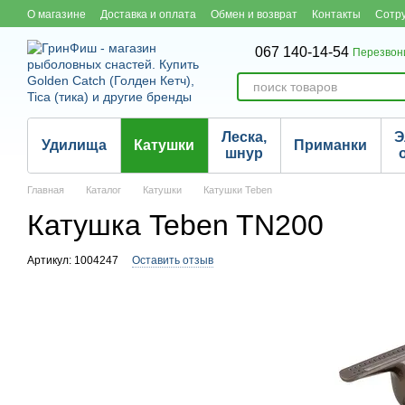
Перейти к основному контенту
О магазине
Доставка и оплата
Обмен и возврат
Контакты
Сотр
067 140-14-54
Перезвон
Леска,
Э
Удилища
Катушки
Приманки
шнур
Главная
Каталог
Катушки
Катушки Teben
Катушка Teben TN200
Артикул: 1004247
Оставить отзыв