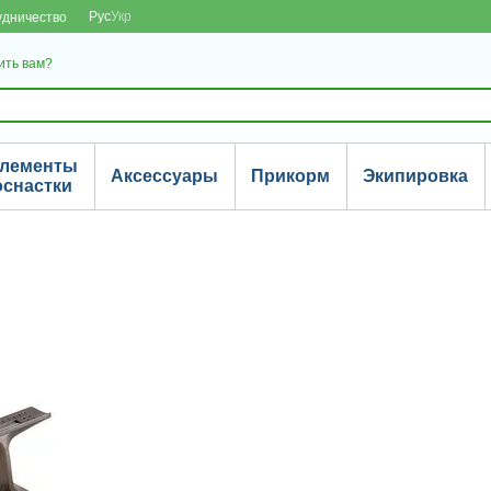
Рус
Укр
удничество
ить вам?
лементы
Аксессуары
Прикорм
Экипировка
оснастки