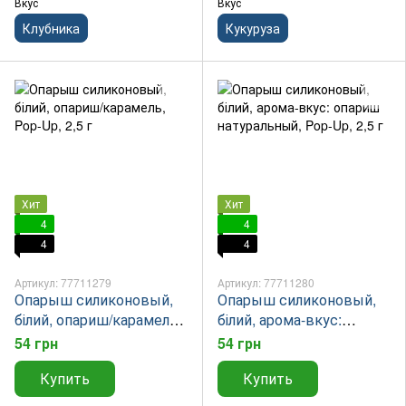
Вкус
Вкус
Клубника
Кукуруза
Хит
Хит
4
4
4
4
Артикул: 77711279
Артикул: 77711280
Опарыш силиконовый,
Опарыш силиконовый,
білий, опариш/карамель,
білий, арома-вкус:
Pop-Up, 2,5 г
опариш натуральный,
54 грн
54 грн
Pop-Up, 2,5 г
Купить
Купить