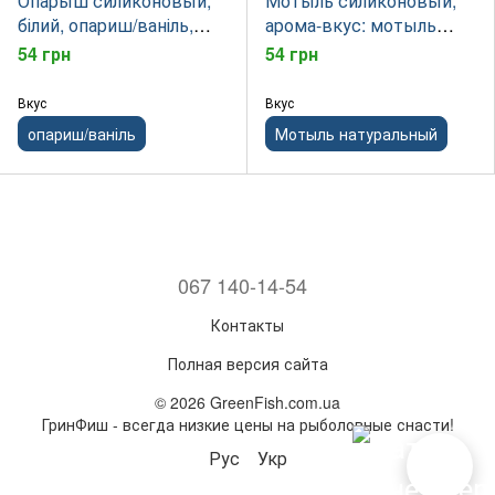
Опарыш силиконовый,
Мотыль силиконовый,
білий, опариш/ваніль,
арома-вкус: мотыль
Pop-Up, 2,5 г
натуральный, 2.5г
54 грн
54 грн
Вкус
Вкус
опариш/ваніль
Мотыль натуральный
067 140-14-54
Контакты
Полная версия сайта
© 2026 GreenFish.com.ua
ГринФиш - всегда низкие цены на рыболовные снасти!
Рус
Укр