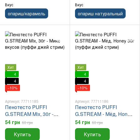
Вкус
Вкус
опариш/карамель
опариш натуральный
Хит
Хит
4
4
4
4
−10%
−10%
Артикул: 77711185
Артикул: 77711186
Пенотесто PUFFI
Пенотесто PUFFI
G.STREAM Mix, 30г -
G.STREAM - Мёд, Honey
Микс вкусов (пуффи
30г (пуффи джей стрим)
54 грн
54 грн
60 грн
60 грн
джей стрим)
Купить
Купить