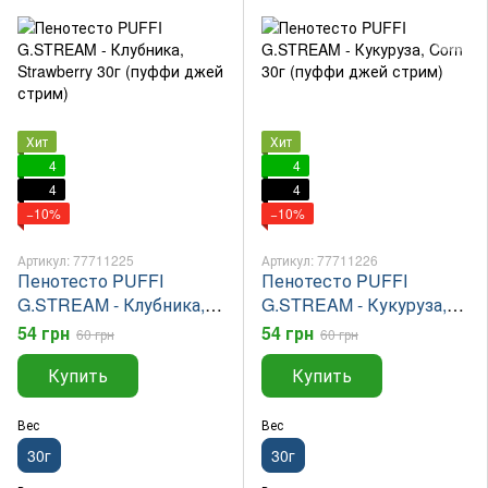
Хит
Хит
4
4
4
4
−10%
−10%
Артикул: 77711225
Артикул: 77711226
Пенотесто PUFFI
Пенотесто PUFFI
G.STREAM - Клубника,
G.STREAM - Кукуруза,
Strawberry 30г (пуффи
Corn 30г (пуффи джей
54 грн
54 грн
60 грн
60 грн
джей стрим)
стрим)
Купить
Купить
Вес
Вес
30г
30г