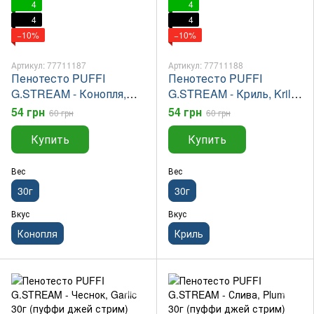
4
4
4
4
−10%
−10%
Артикул: 77711187
Артикул: 77711188
Пенотесто PUFFI
Пенотесто PUFFI
G.STREAM - Конопля,
G.STREAM - Криль, Krill
Hemp 30г (пуффи джей
30г (пуффи джей стрим)
54 грн
54 грн
60 грн
60 грн
стрим)
Купить
Купить
Вес
Вес
30г
30г
Вкус
Вкус
Конопля
Криль