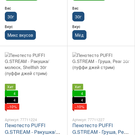
Вес
Вес
30г
30г
Вкус
Вкус
Микс вкусов
Мёд
Хит
Хит
4
4
4
4
−10%
−10%
Артикул: 77711224
Артикул: 77711227
Пенотесто PUFFI
Пенотесто PUFFI
G.STREAM - Ракушка/
G.STREAM - Груша, Pear